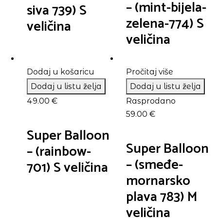
– (mint-bijela-
siva 739) S
zelena-774) S
veličina
veličina
Dodaj u košaricu
Pročitaj više
Dodaj u listu želja
Dodaj u listu želja
49.00
€
Rasprodano
59.00
€
Super Balloon
Super Balloon
– (rainbow-
– (smeđe-
701) S veličina
mornarsko
plava 783) M
veličina