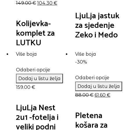
Izvorna
Trenutna
149.00
€
104.30
€
cijena
cijena
LjuLja jastuk
bila
je:
Kolijevka-
za sjedenje
je:
104.30 €.
komplet za
Zeko i Medo
149.00 €.
LUTKU
Više boja
Više boja
-30%
Odaberi opcije
Odaberi opcije
Dodaj u listu želja
Dodaj u listu želja
159.00
€
Izvorna
Trenutn
88.00
€
61.60
€
cijena
cijena
LjuLja Nest
bila
je:
Pletena
2u1 -fotelja i
je:
61.60 €.
košara za
veliki podni
88.00 €.