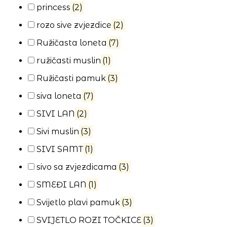
princess
(2)
rozo sive zvjezdice
(2)
Ružičasta loneta
(7)
ružičasti muslin
(1)
Ružičasti pamuk
(3)
siva loneta
(7)
SIVI LAN
(2)
Sivi muslin
(3)
SIVI SAMT
(1)
sivo sa zvjezdicama
(3)
SMEĐI LAN
(1)
Svijetlo plavi pamuk
(3)
SVIJETLO ROZI TOČKICE
(3)