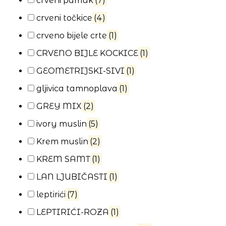
crveni pamuk
(7)
crveni točkice
(4)
crveno bijele crte
(1)
CRVENO BIJLE KOCKICE
(1)
GEOMETRIJSKI-SIVI
(1)
gljivica tamnoplava
(1)
GREY MIX
(2)
ivory muslin
(5)
Krem muslin
(2)
KREM SAMT
(1)
LAN LJUBIČASTI
(1)
leptirići
(7)
LEPTIRIĆI-ROZA
(1)