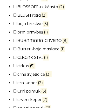
BLOSSOM-ružičasta
(2)
BLUSH roza
(2)
boja breskve
(5)
brm brm-bež
(1)
BUBAMARA-CRVENO
(8)
Butter -boja maslaca
(1)
CIKCAK-SIVI
(1)
cirkus
(5)
crne zvjezdice
(3)
crni keper
(2)
Crni pamuk
(3)
crveni keper
(7)