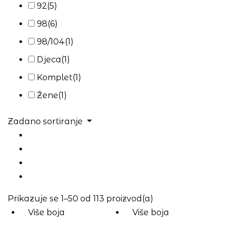
92
(5)
98
(6)
98/104
(1)
Djeca
(1)
Komplet
(1)
Žene
(1)
Zadano sortiranje
Prikazuje se 1–50 od 113 proizvod(a)
Više boja
Više boja