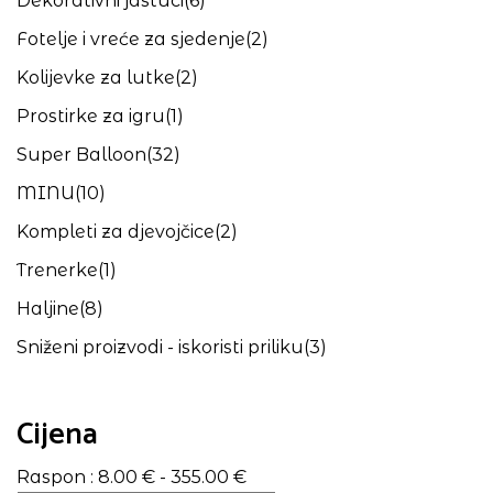
Dekorativni jastuci
(6)
Fotelje i vreće za sjedenje
(2)
Kolijevke za lutke
(2)
Prostirke za igru
(1)
Super Balloon
(32)
MINU
(10)
Kompleti za djevojčice
(2)
Trenerke
(1)
Haljine
(8)
Sniženi proizvodi - iskoristi priliku
(3)
Cijena
Raspon :
8.00
€
-
355.00
€