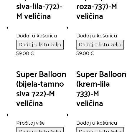
siva-lila-772)-
roza-737)-M
M veličina
veličina
Dodaj u košaricu
Dodaj u košaricu
Dodaj u listu želja
Dodaj u listu želja
59.00
€
59.00
€
Super Balloon
Super Balloon
(bijela-tamno
(krem-lila
siva 722)-M
733)-M
veličina
veličina
Pročitaj više
Dodaj u košaricu
Dodaj u listu želja
Dodaj u listu želja