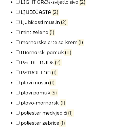
LIGHT GREY-svijetlo siva
(2)
LJUBIČASTA
(2)
Ljubičasti muslin
(2)
mint zelena
(1)
mornarske crte sa krem
(1)
Mornarski pamuk
(11)
PEARL -NUDE
(2)
PETROL LAN
(1)
plavi muslin
(1)
plavi pamuk
(5)
plavo-mornarski
(1)
poliester medvjedići
(1)
poliester zebrice
(1)