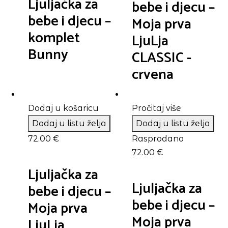
Ljuljačka za
bebe i djecu –
bebe i djecu –
Moja prva
komplet
LjuLja
Bunny
CLASSIC -
crvena
Dodaj u košaricu
Pročitaj više
Dodaj u listu želja
Dodaj u listu želja
72.00
€
Rasprodano
72.00
€
Ljuljačka za
Ljuljačka za
bebe i djecu –
bebe i djecu –
Moja prva
Moja prva
LjuLja