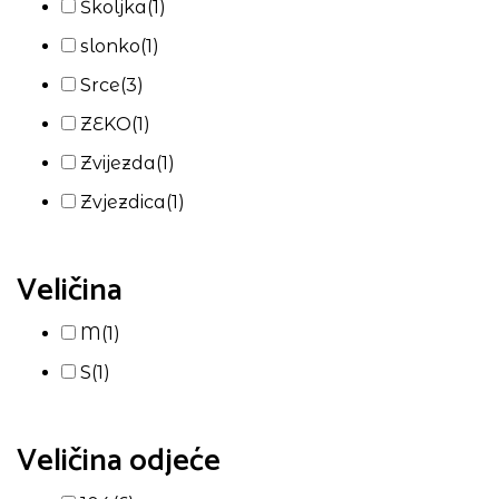
Školjka
(1)
slonko
(1)
Srce
(3)
ZEKO
(1)
Zvijezda
(1)
Zvjezdica
(1)
Veličina
M
(1)
S
(1)
Veličina odjeće