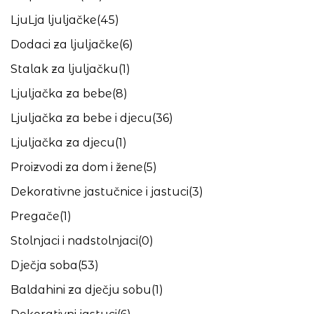
LjuLja ljuljačke
(45)
Dodaci za ljuljačke
(6)
Stalak za ljuljačku
(1)
Ljuljačka za bebe
(8)
Ljuljačka za bebe i djecu
(36)
Ljuljačka za djecu
(1)
Proizvodi za dom i žene
(5)
Dekorativne jastučnice i jastuci
(3)
Pregače
(1)
Stolnjaci i nadstolnjaci
(0)
Dječja soba
(53)
Baldahini za dječju sobu
(1)