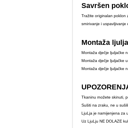
Savršen poklo
Tražite originalan poklon 
smirivanje i uspavljivanje 
Montaža ljulj
Montaža dječje ljuljačke n
Montaža dječje ljuljačke 
Montaža dječje ljuljačke na
UPOZORENJ
Tkaninu možete skinuti, pe
Sušiti na zraku, ne u suši
LjuLja je namijenjena za u
Uz LjuLju NE DOLAZE kuke