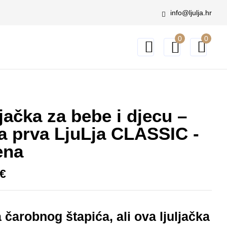
info@ljulja.hr
 recenzirati “Ljuljačka za bebe i djecu – Moja prva LjuLja
0
0
 objavljena.
Obavezna polja su označena sa
* (obavezno)
jačka za bebe i djecu –
a prva LjuLja CLASSIC -
ena
€
čarobnog štapića, ali ova ljuljačka