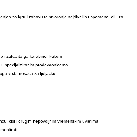
enjen za igru i zabavu te stvaranje najdivnijih uspomena, ali i za
ede i zakačite ga karabiner kukom
ti u specijaliziranim prodavaonicama
druga vrsta nosača za ljuljačku
 suncu, kiši i drugim nepovoljnim vremenskim uvjetima
montirati