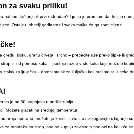
n za svaku priliku!
za babine, krštenje ili prvi rođendan? LjuLja je premium dar koji je namij
djece. Ostaje u obitelji godinama i svaka majka će ga znati cijeniti!
ačke!
a gredu, šipku, granu drveta i slično – prebacite uže preko šipke ili gr
u strop ili zid pomoću kuka – postoje razne vrste kuka koje možete kupi
 stalak za ljuljačku – drveni stalak za ljuljačku koji radi stolar ili neka 
A!
riva je na 30 stupnjeva u perilici rublja
lici. Možete glačati na srednjoj temperaturi
nutarnju uporabu, možete je koristiti i vani, ali izbjegavajte izlaganje
 za montažu na strop, one se kupuju zavisno o podlozi na koju će se 