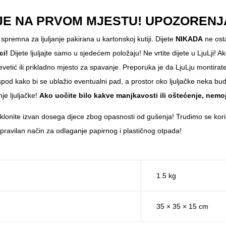
JE NA PRVOM MJESTU! UPOZORENJ
 spremna za ljuljanje pakirana u kartonskoj kutiji. Dijete
NIKADA
ne osta
ci!
Dijete ljuljajte samo u sjedećem položaju! Ne vrtite dijete u LjuLji! A
krevetić ili prikladno mjesto za spavanje. Preporuka je da LjuLju montira
pod kako bi se ublažio eventualni pad, a prostor oko ljuljačke neka bud
je ljuljačke!
Ako uočite bilo kakve manjkavosti ili oštećenje, nemojte
 sklonite izvan dosega djece zbog opasnosti od gušenja! Trudimo se korist
pravilan način za odlaganje papirnog i plastičnog otpada!
1.5 kg
35 × 35 × 15 cm