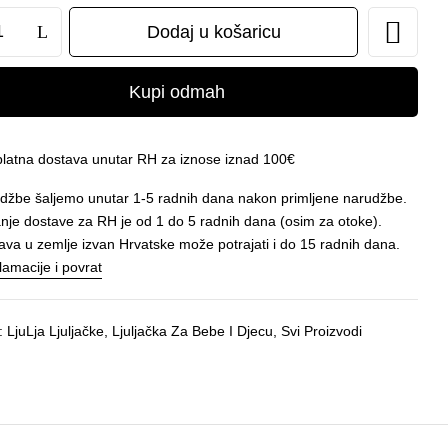
Dodaj u košaricu
Kupi odmah
latna dostava unutar RH za iznose iznad 100€
džbe šaljemo unutar 1-5 radnih dana nakon primljene narudžbe.
anje dostave za RH je od 1 do 5 radnih dana (osim za otoke).
ava u zemlje izvan Hrvatske može potrajati i do 15 radnih dana.
lamacije i povrat
e:
LjuLja Ljuljačke
,
Ljuljačka Za Bebe I Djecu
,
Svi Proizvodi