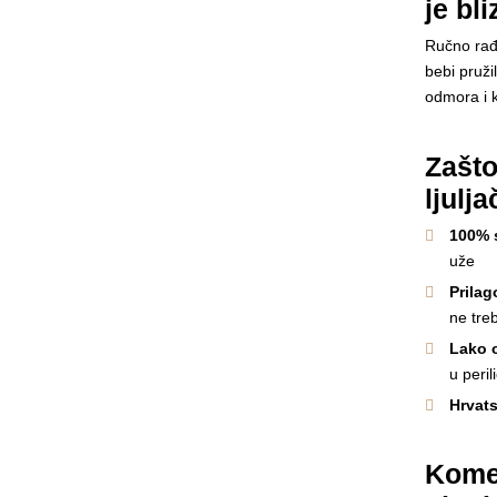
je bli
Ručno rađe
bebi pruž
odmora i 
Zašto
ljulj
100% 
uže
Prilag
ne tre
Lako 
u peril
Hrvats
Kome 