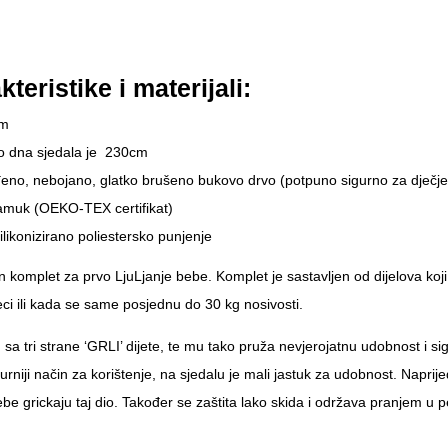
teristike i materijali:
cm
o dna sjedala je 230cm
no, nebojano, glatko brušeno bukovo drvo (potpuno sigurno za dječje
muk (OEKO-TEX certifikat)
silikonizirano poliestersko punjenje
n komplet za prvo LjuLjanje bebe. Komplet je sastavljen od dijelova koji
ci ili kada se same posjednu do 30 kg nosivosti.
 tri strane ‘GRLI’ dijete, te mu tako pruža nevjerojatnu udobnost i sig
niji način za korištenje, na sjedalu je mali jastuk za udobnost. Naprijed je
be grickaju taj dio. Također se zaštita lako skida i održava pranjem u per