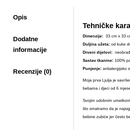
Opis
Tehničke karak
Dimenzije:
33 cm x 33 
Dodatne
Duljina užeta:
od kuke d
informacije
Drveni dijelovi:
neobrađe
Sastav tkanine:
100% pa
Punjenje:
antialergijsko 
Recenzije (0)
Moja prva Ljulja je savrše
bebama i djeci od 6 mjese
Svojim udobnim umetkom sa
što smatramo da je najsigur
bebine zubiće jer često be