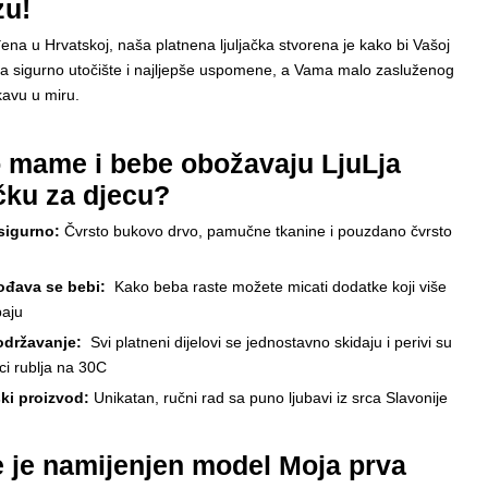
zu!
na u Hrvatskoj, naša platnena ljuljačka stvorena je kako bi Vašoj
ila sigurno utočište i najljepše uspomene, a Vama malo zasluženog
kavu u miru.
 mame i bebe obožavaju LjuLja
ačku za djecu?
sigurno:
Čvrsto bukovo drvo, pamučne tkanine i pouzdano čvrsto
ođava se bebi:
Kako beba raste možete micati dodatke koji više
baju
održavanje:
Svi platneni dijelovi se jednostavno skidaju i perivi su
ici rublja na 30C
ki proizvod:
Unikatan, ručni rad sa puno ljubavi iz srca Slavonije
je namijenjen model Moja prva