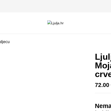
Budite prvi koji će
CLASSIC -crvena”
 djecu
Vaša adresa e-pošte neće biti
Ljul
Vaša ocjena
Moj
crv
72.00
Nema 