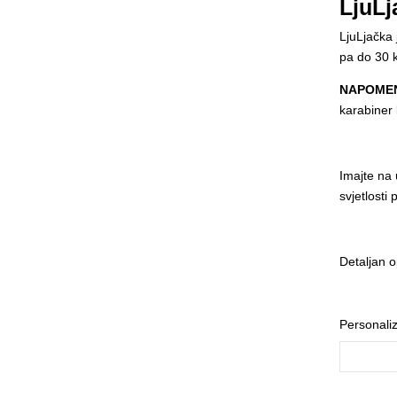
LjuLj
LjuLjačka
pa do 30 k
NAPOME
karabiner 
Imajte na 
svjetlosti
Detaljan o
Personali