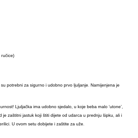
 ručice)
 su potrebni za sigurno i udobno prvo ljuljanje. Namijenjena je
urnost! Ljuljačka ima udobno sjedalo, u koje beba malo ‘utone’,
 zaštitni jastuk koji štiti dijete od udarca u prednju šipku, ali i
ilici. U ovom setu dobijete i zaštite za uže.