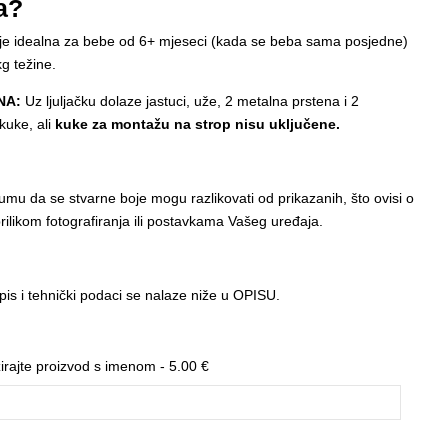
a?
 je idealna za bebe od 6+ mjeseci (kada se beba sama posjedne)
g težine.
NA:
Uz ljuljačku dolaze jastuci, uže, 2 metalna prstena i 2
kuke, ali
kuke za montažu na strop nisu uključene.
umu da se stvarne boje mogu razlikovati od prikazanih, što ovisi o
 prilikom fotografiranja ili postavkama Vašeg uređaja.
pis i tehnički podaci se nalaze niže u OPISU.
zirajte proizvod s imenom -
5.00
€