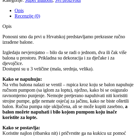
Kategorije:
Super Balloon
,
Svi proizvodi
Opis
Recenzije (0)
Opis
Ponosni smo da prvi u Hrvatskoj predstavljamo prekrasne ručno
izrađene balone.
Izgledaju nevjerojatno – bilo da se radi o jednom, dva ili čak više
balona u prostoru. Prikladna su dekoracija i za dječake i za
djevojčice.
Dostupni su u 3 veličine (mala, srednja, velika).
Kako se napuhuju:
Na vrhu balona nalazi se ventil – rupica kroz koju se balon napuhuje
ručnom pumpom (sa iglom za loptu), nježno, kako bi se osiguralo
ravnomjerno punjenje. Nemojte pretjerano napuhivati niti koristiti
strojne pumpe, gdje nemate osjećaj za jačinu, kako ne biste oštetili
balon. Ručna pumpa nije uključena, ali se može kupiti zasebno,
a
balon možete napuhati i bilo kojom pumpom koju inače
koristite za lopte.
Kako se postavlja:
Koristite najlon (ribarsku nit) i pričvrstite ga na kukicu uz pomoć