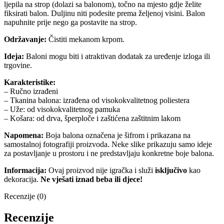
ljepila na strop (dolazi sa balonom), točno na mjesto gdje želite
fiksirati balon. Duljinu niti podesite prema željenoj visini. Balon
napuhnite prije nego ga postavite na strop.
Održavanje:
Čistiti mekanom krpom.
Ideja:
Baloni mogu biti i atraktivan dodatak za uređenje izloga ili
trgovine.
Karakteristike:
– Ručno izrađeni
– Tkanina balona: izrađena od visokokvalitetnog poliestera
– Uže: od visokokvalitetnog pamuka
– Košara: od drva, šperploče i zaštićena zaštitnim lakom
Napomena:
Boja balona označena je šifrom i prikazana na
samostalnoj fotografiji proizvoda. Neke slike prikazuju samo ideje
za postavljanje u prostoru i ne predstavljaju konkretne boje balona.
Informacija:
Ovaj proizvod nije igračka i služi
isključivo
kao
dekoracija.
Ne vješati iznad beba ili djece!
Recenzije (0)
Recenzije