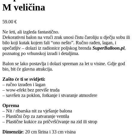
M veličina
59.00
€
Ne leti, ali izgleda fantastično.
Dekorativni balon na vrući zrak unosi čistu čaroliju u dječju sobu ili
bilo koji kutak kojem fali “ono nešto”. Ručno rađen, lagan, i
upečatljiv – dolazi iz radionice poljskog brenda
SuperBalloon.pl
,
poznatog po vrhunskoj izradi i detaljima.
Balon se lako postavlja i dolazi spreman za let u visine. Gdje god
bio, bit će glavna atrakcija.
Zašto će ti se svidjeti:
– ručno izrađen i lagan
– wow-efekt bez previše truda
– savršen za poklon, fotkanje i stvaranje atmosfere
Oprema
– Nit / ribarska nit za vješanje balona
– Plastični čep za zatvaranje ventila
– Plastične kukice za pričvršćivanje na zid ili strop
Dimenzije
: 20 cm širina i 33 cm visina