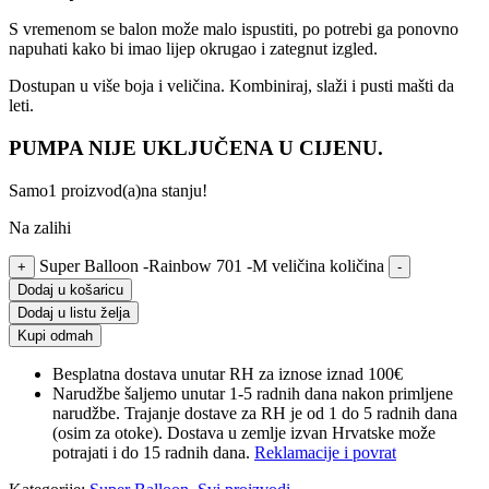
S vremenom se balon može malo ispustiti, po potrebi ga ponovno
napuhati kako bi imao lijep okrugao i zategnut izgled.
Dostupan u više boja i veličina. Kombiniraj, slaži i pusti mašti da
leti.
PUMPA NIJE UKLJUČENA U CIJENU.
Samo
1 proizvod(a)
na stanju!
Na zalihi
Super Balloon -Rainbow 701 -M veličina količina
+
-
Dodaj u košaricu
Dodaj u listu želja
Kupi odmah
Besplatna dostava unutar RH za iznose iznad 100€
Narudžbe šaljemo unutar 1-5 radnih dana nakon primljene
narudžbe. Trajanje dostave za RH je od 1 do 5 radnih dana
(osim za otoke). Dostava u zemlje izvan Hrvatske može
potrajati i do 15 radnih dana.
Reklamacije i povrat