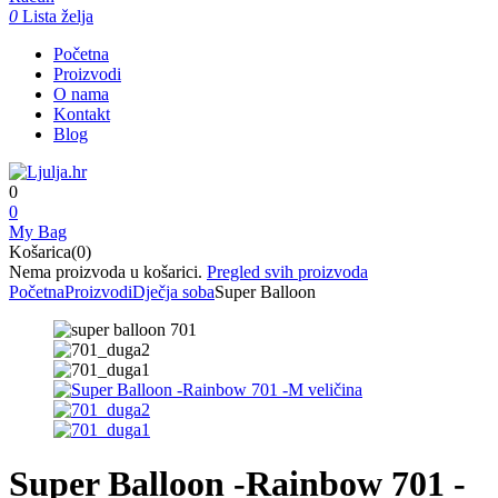
0
Lista želja
Početna
Proizvodi
O nama
Kontakt
Blog
0
0
My Bag
Košarica(0)
Nema proizvoda u košarici.
Pregled svih proizvoda
Početna
Proizvodi
Dječja soba
Super Balloon
Super Balloon -Rainbow 701 -