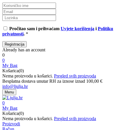
Pročitao sam i prihvaćam
Uvjete korištenja
i
Politiku
privatnosti
.
*
Already has an account
0
0
My Bag
Košarica(0)
Nema proizvoda u košarici.
Pregled svih proizvoda
Besplatna dostava unutar RH za iznose iznad 100,00 €
info@ljulja.hr
Menu
0
My Bag
Košarica(0)
Nema proizvoda u košarici.
Pregled svih proizvoda
Proizvodi
Račun