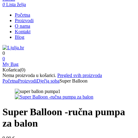
0
Lista želja
Početna
Proizvodi
O nama
Kontakt
Blog
0
0
My Bag
Košarica(0)
Nema proizvoda u košarici.
Pregled svih proizvoda
Početna
Proizvodi
Dječja soba
Super Balloon
Super Balloon -ručna pumpa
za balon