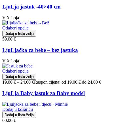
LjuLja jastuk -40×40 cm
Više boja
Odaberi opcije
Dodaj u listu želja
59.00
€
LjuLjačka za bebe – bez jastuka
Više boja
Odaberi opcije
Dodaj u listu želja
19.00
€
–
24.00
€
Raspon cijena: od 19.00 € do 24.00 €
LjuLja Baby jastuk za Baby model
Dodaj u košaricu
Dodaj u listu želja
60.00
€