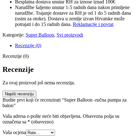
Besplatna dostava unutar RH za iznose iznad 100€
Narudžbe šaljemo unutar 1-5 radnih dana nakon primljene
narudžbe. Trajanje dostave za RH je od 1 do 5 radnih dana
(osim za otoke). Dostava u zemlje izvan Hrvatske može
potrajati i do 15 radnih dana.
Reklamacije i povrat
Kategorije:
Super Balloon
,
Svi proizvodi
Recenzije (0)
Recenzije (0)
Recenzije
Za ovaj proizvod još nema recenzija.
Napiši recenziju
Budite prvi koji će recenzirati “Super Balloon -ručna pumpa za
balon”
Vaša adresa e-pošte neće biti objavljena.
Obavezna polja su
označena sa
* (obavezno)
Vaša ocjena