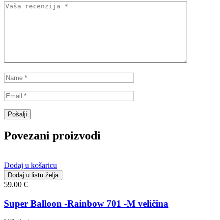
Povezani proizvodi
Dodaj u košaricu
Dodaj u listu želja
59.00
€
Super Balloon -Rainbow 701 -M veličina