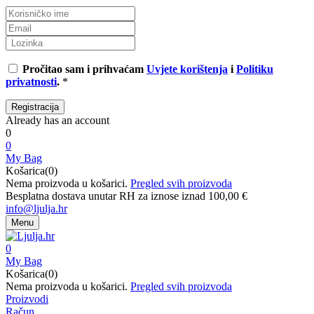
Pročitao sam i prihvaćam
Uvjete korištenja
i
Politiku
privatnosti
.
*
Already has an account
0
0
My Bag
Košarica(0)
Nema proizvoda u košarici.
Pregled svih proizvoda
Besplatna dostava unutar RH za iznose iznad 100,00 €
info@ljulja.hr
Menu
0
My Bag
Košarica(0)
Nema proizvoda u košarici.
Pregled svih proizvoda
Proizvodi
Račun