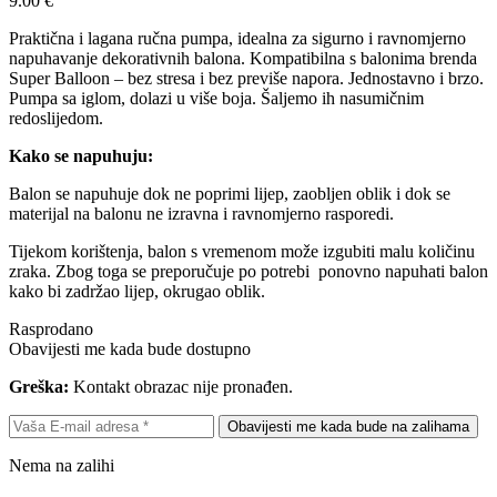
9.00
€
Praktična i lagana ručna pumpa, idealna za sigurno i ravnomjerno
napuhavanje dekorativnih balona. Kompatibilna s balonima brenda
Super Balloon – bez stresa i bez previše napora. Jednostavno i brzo.
Pumpa sa iglom, dolazi u više boja. Šaljemo ih nasumičnim
redoslijedom.
Kako se napuhuju:
Balon se napuhuje dok ne poprimi lijep, zaobljen oblik i dok se
materijal na balonu ne izravna i ravnomjerno rasporedi.
Tijekom korištenja, balon s vremenom može izgubiti malu količinu
zraka. Zbog toga se preporučuje po potrebi ponovno napuhati balon
kako bi zadržao lijep, okrugao oblik.
Rasprodano
Obavijesti me kada bude dostupno
Greška:
Kontakt obrazac nije pronađen.
Nema na zalihi