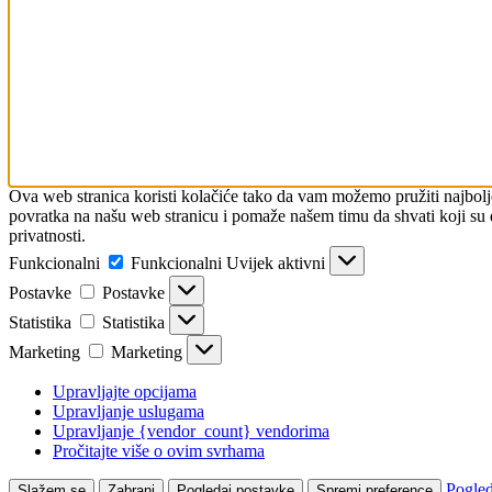
Ova web stranica koristi kolačiće tako da vam možemo pružiti najbol
povratka na našu web stranicu i pomaže našem timu da shvati koji su di
privatnosti.
Funkcionalni
Funkcionalni
Uvijek aktivni
Postavke
Postavke
Statistika
Statistika
Marketing
Marketing
Upravljajte opcijama
Upravljanje uslugama
Upravljanje {vendor_count} vendorima
Pročitajte više o ovim svrhama
Pogled
Slažem se
Zabrani
Pogledaj postavke
Spremi preference