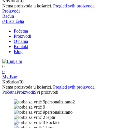
Košarica(0)
Nema proizvoda u košarici.
Pregled svih proizvoda
Proizvodi
Račun
0
Lista želja
Početna
Proizvodi
O nama
Kontakt
Blog
0
0
My Bag
Košarica(0)
Nema proizvoda u košarici.
Pregled svih proizvoda
Početna
Proizvodi
Svi proizvodi