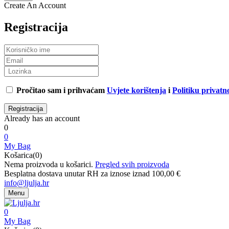
Create An Account
Registracija
Pročitao sam i prihvaćam
Uvjete korištenja
i
Politiku privatno
Already has an account
0
0
My Bag
Košarica(0)
Nema proizvoda u košarici.
Pregled svih proizvoda
Besplatna dostava unutar RH za iznose iznad 100,00 €
info@ljulja.hr
Menu
0
My Bag