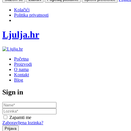
Kolačići
Politika privatnosti
Ljulja.hr
Početna
Proizvodi
O nama
Kontakt
Blog
Sign in
Zapamti me
Zaboravljena lozinka?