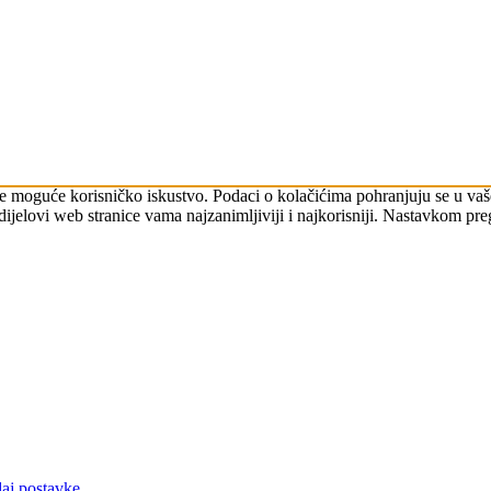
je moguće korisničko iskustvo. Podaci o kolačićima pohranjuju se u va
jelovi web stranice vama najzanimljiviji i najkorisniji. Nastavkom preg
aj postavke