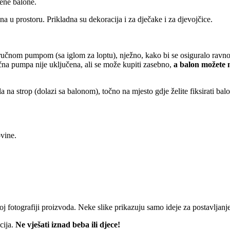
ene balone.
na u prostoru. Prikladna su dekoracija i za dječake i za djevojčice.
ručnom pumpom (sa iglom za loptu), nježno, kako bi se osiguralo ravnomj
učna pumpa nije uključena, ali se može kupiti zasebno,
a balon možete n
ila na strop (dolazi sa balonom), točno na mjesto gdje želite fiksirati bal
ovine.
 fotografiji proizvoda. Neke slike prikazuju samo ideje za postavljanje
cija.
Ne vješati iznad beba ili djece!