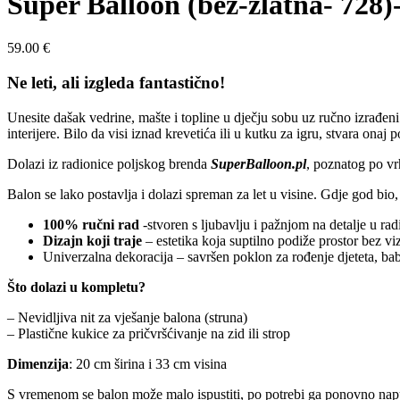
Super Balloon (bež-zlatna- 728)
59.00
€
Ne leti, ali izgleda fantastično!
Unesite dašak vedrine, mašte i topline u dječju sobu uz ručno izrađen
interijere. Bilo da visi iznad krevetića ili u kutku za igru, stvara onaj
Dolazi iz radionice poljskog brenda
SuperBalloon.pl
, poznatog po vrh
Balon se lako postavlja i dolazi spreman za let u visine. Gdje god bio, 
100% ručni rad
-stvoren s ljubavlju i pažnjom na detalje u rad
Dizajn koji traje
– estetika koja suptilno podiže prostor bez v
Univerzalna dekoracija – savršen poklon za rođenje djeteta, bab
Što dolazi u kompletu?
– Nevidljiva nit za vješanje balona (struna)
– Plastične kukice za pričvršćivanje na zid ili strop
Dimenzija
: 20 cm širina i 33 cm visina
S vremenom se balon može malo ispustiti, po potrebi ga ponovno napu