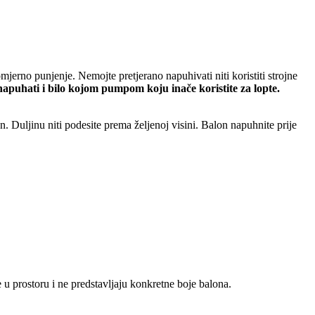
erno punjenje. Nemojte pretjerano napuhivati niti koristiti strojne
apuhati i bilo kojom pumpom koju inače koristite za lopte.
on. Duljinu niti podesite prema željenoj visini. Balon napuhnite prije
 u prostoru i ne predstavljaju konkretne boje balona.