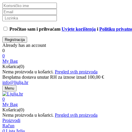
Pročitao sam i prihvaćam
Uvjete korištenja
i
Politiku privatno
Already has an account
0
0
My Bag
Košarica(0)
Nema proizvoda u košarici.
Pregled svih proizvoda
Besplatna dostava unutar RH za iznose iznad 100,00 €
info@ljulja.hr
Menu
0
My Bag
Košarica(0)
Nema proizvoda u košarici.
Pregled svih proizvoda
Proizvodi
Račun
0
Lista želja