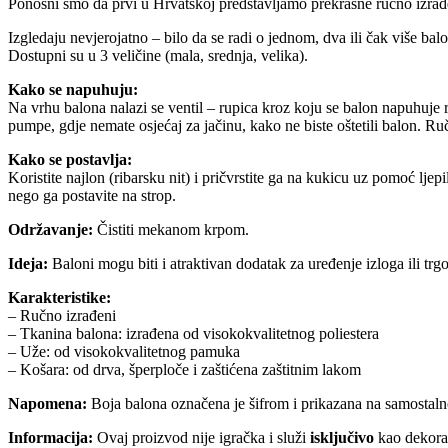
Ponosni smo da prvi u Hrvatskoj predstavljamo prekrasne ručno izrađ
Izgledaju nevjerojatno – bilo da se radi o jednom, dva ili čak više balo
Dostupni su u 3 veličine (mala, srednja, velika).
Kako se napuhuju:
Na vrhu balona nalazi se ventil – rupica kroz koju se balon napuhuje 
pumpe, gdje nemate osjećaj za jačinu, kako ne biste oštetili balon. R
Kako se postavlja:
Koristite najlon (ribarsku nit) i pričvrstite ga na kukicu uz pomoć ljep
nego ga postavite na strop.
Održavanje:
Čistiti mekanom krpom.
Ideja:
Baloni mogu biti i atraktivan dodatak za uređenje izloga ili trg
Karakteristike:
– Ručno izrađeni
– Tkanina balona: izrađena od visokokvalitetnog poliestera
– Uže: od visokokvalitetnog pamuka
– Košara: od drva, šperploče i zaštićena zaštitnim lakom
Napomena:
Boja balona označena je šifrom i prikazana na samostalnoj
Informacija:
Ovaj proizvod nije igračka i služi
isključivo
kao dekora