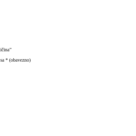
ličina”
 sa
* (obavezno)