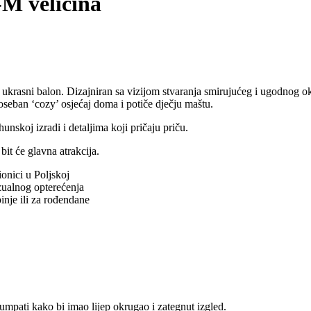
-M veličina
i ukrasni balon. Dizajniran sa vizijom stvaranja smirujućeg i ugodnog 
 poseban ‘cozy’ osjećaj doma i potiče dječju maštu.
unskoj izradi i detaljima koji pričaju priču.
bit će glavna atrakcija.
ionici u Poljskoj
izualnog opterećenja
inje ili za rođendane
mpati kako bi imao lijep okrugao i zategnut izgled.