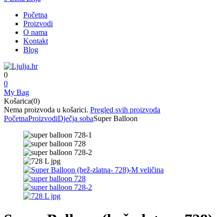
Početna
Proizvodi
O nama
Kontakt
Blog
0
0
My Bag
Košarica(0)
Nema proizvoda u košarici.
Pregled svih proizvoda
Početna
Proizvodi
Dječja soba
Super Balloon