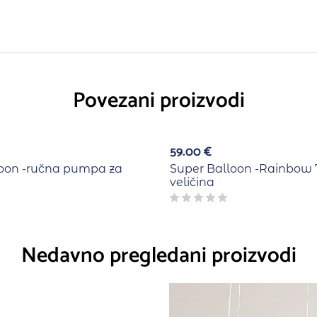
Povezani proizvodi
Više b
59.00
€
loon -ručna pumpa za
Super Balloon -Rainbow 
veličina
Nedavno pregledani proizvodi