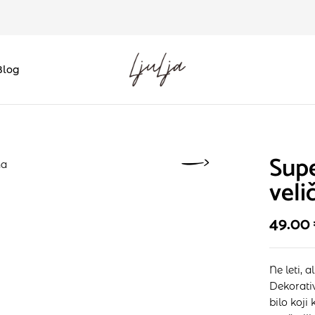
Blog
Supe
veli
49.00
Ne leti, a
Dekorativ
bilo koji