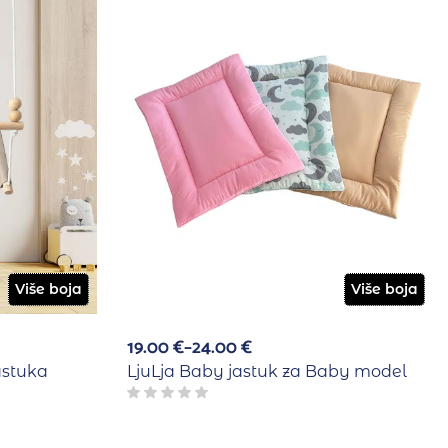
Više boja
Više boja
19.00
€
–
24.00
€
astuka
LjuLja Baby jastuk za Baby model