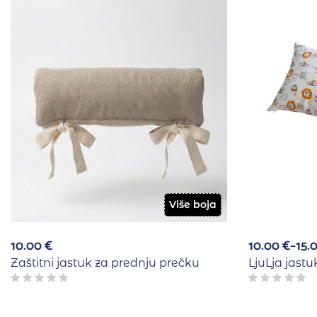
Više boja
10.00
€
10.00
€
–
15.
Zaštitni jastuk za prednju prečku
LjuLja jast