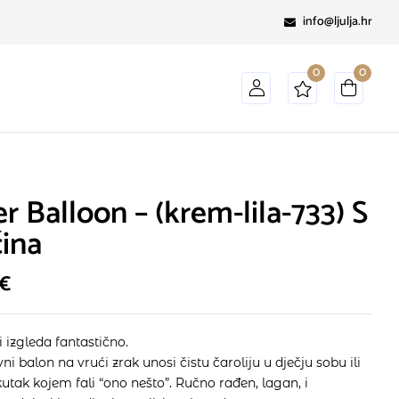
info@ljulja.hr
0
0
r Balloon – (krem-lila-733) S
čina
€
li izgleda fantastično.
ni balon na vrući zrak unosi čistu čaroliju u dječju sobu ili
 kutak kojem fali “ono nešto”. Ručno rađen, lagan, i