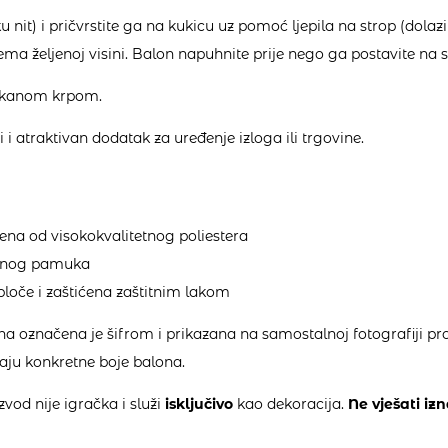
ku nit) i pričvrstite ga na kukicu uz pomoć ljepila na strop (dolaz
rema željenoj visini. Balon napuhnite prije nego ga postavite na s
ekanom krpom.
i atraktivan dodatak za uređenje izloga ili trgovine.
ena od visokokvalitetnog poliestera
tetnog pamuka
ploče i zaštićena zaštitnim lakom
a označena je šifrom i prikazana na samostalnoj fotografiji pro
jaju konkretne boje balona.
vod nije igračka i služi
isključivo
kao dekoracija.
Ne vješati izn