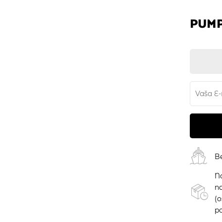
PUMP
B
N
na
(
po