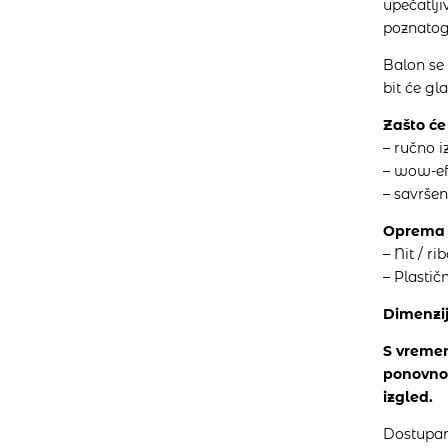
upečatlji
poznatog 
Balon se 
bit će gl
Zašto će 
– ručno i
– wow-ef
– savršen
Oprem
– Nit / r
– Plastič
Dimenzij
S vremen
ponovno 
izgled.
Dostupan 