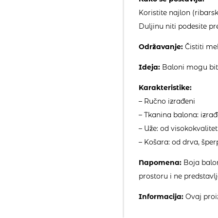
Koristite najlon (ribars
Duljinu niti podesite p
Održavanje:
Čistiti m
Ideja:
Baloni mogu biti 
Karakteristike:
– Ručno izrađeni
– Tkanina balona: izrađ
– Uže: od visokokvali
– Košara: od drva, šper
Napomena:
Boja balon
prostoru i ne predstavl
Informacija:
Ovaj proiz