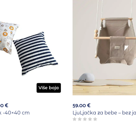
Više boja
00
€
59.00
€
uk -40×40 cm
LjuLjačka za bebe – bez j