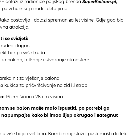
v – dolazi iz radionice poljskog brenda
,
SuperBalloon.pl
po vrhunskoj izradi i detaljima.
lako postavlja i dolazi spreman za let visine. Gdje god bio,
avna atrakcija.
ti se svidjeti:
zrađen i lagan
ekt bez previše truda
 za poklon, fotkanje i stvaranje atmosfere
a
ibarska nit za vješanje balona
ne kukice za pričvršćivanje na zid ili strop
a:
16 cm širina i 28 cm visina
om se balon može malo ispustiti, po potrebi ga
napumpajte kako bi imao lijep okrugao i zategnut
u više boja i veličina. Kombiniraj, slaži i pusti mašti da leti.