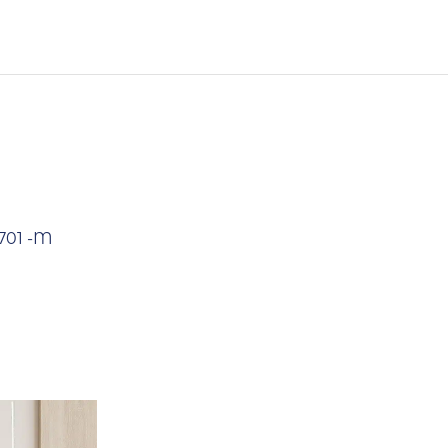
oja
Rasprodano
701 -M