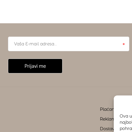
Plaćanje
Ova w
Reklamacije i p
najbo
pohra
Dostava