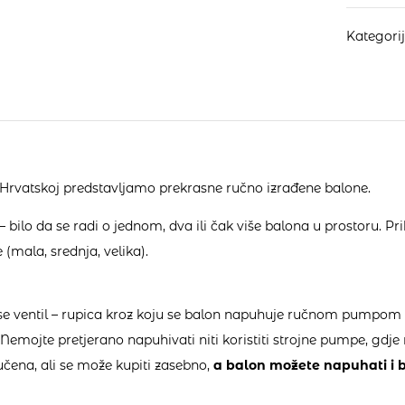
Kategori
Hrvatskoj predstavljamo prekrasne ručno izrađene balone.
 bilo da se radi o jednom, dva ili čak više balona u prostoru. Pri
 (mala, srednja, velika).
se ventil – rupica kroz koju se balon napuhuje ručnom pumpom (s
emojte pretjerano napuhivati niti koristiti strojne pumpe, gdje n
čena, ali se može kupiti zasebno,
a balon možete napuhati i b