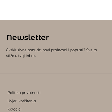
Newsletter
Ekskluzivne ponude, novi proizvodi i popusti? Sve to
stiže u tvoj inbox.
Politika privatnosti
Uvjeti korištenja
Kolačići