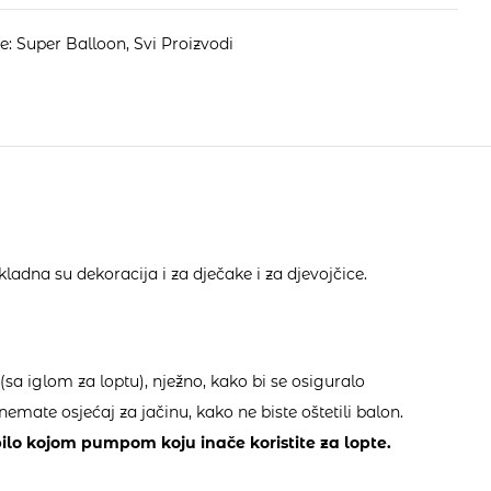
je:
Super Balloon
,
Svi Proizvodi
kladna su dekoracija i za dječake i za djevojčice.
a iglom za loptu), nježno, kako bi se osiguralo
emate osjećaj za jačinu, kako ne biste oštetili balon.
ilo kojom pumpom koju inače koristite za lopte.