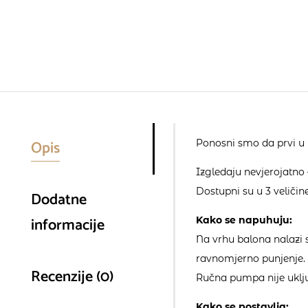
Opis
Ponosni smo da prvi u 
Izgledaju nevjerojatno –
Dostupni su u 3 veličine
Dodatne
informacije
Kako se napuhuju:
Na vrhu balona nalazi 
ravnomjerno punjenje. N
Recenzije (0)
Ručna pumpa nije uklju
Kako se postavlja: