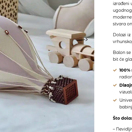
izrađeni 
ugodnog 
moderne i
stvara on
Dolazi i
vrhunskoj
Balon se 
bit će gl
100% 
radion
Dizajn
vizua
Univer
babinj
Što dola
– Nevidlj