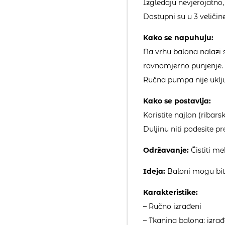
Izgledaju nevjerojatno, 
Dostupni su u 3 veličine
Kako se napuhuju:
Na vrhu balona nalazi 
ravnomjerno punjenje. N
Ručna pumpa nije uklju
Kako se postavlja:
Koristite najlon (ribars
Duljinu niti podesite p
Održavanje:
Čistiti m
Ideja:
Baloni mogu biti 
Karakteristike:
– Ručno izrađeni
– Tkanina balona: izrađ