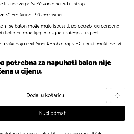
ne kukice za pričvršćivanje na zid ili strop
ja
: 30 cm širina i 50 cm visina
om se balon može malo ispustiti, po potrebi ga ponovno
 kako bi imao lijep okrugao i zategnut izgled.
u više boja i veličina. Kombiniraj, slaži i pusti mašti da leti.
 potrebna za napuhati balon nije
čena u cijenu.
Dodaj u košaricu
Kupi odmah
esplatna dostava unutar RH za iznose iznad 100€