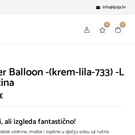
info@ljulja.hr
0
0
r Balloon -(krem-lila-733) -L
čina
€
i, ali izgleda fantastično!
ašak vedrine, mašte i topline u dječju sobu uz ručno