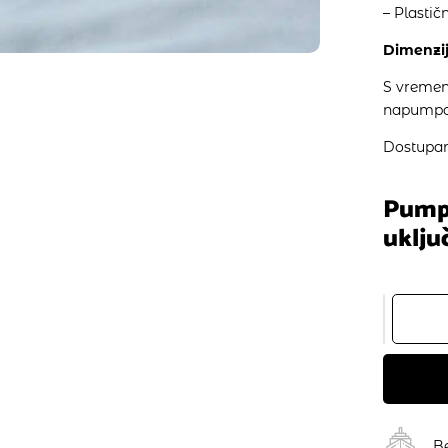
– Plastič
Dimenzi
S vremen
napumpati
Dostupan 
Pumpa
uklju
B