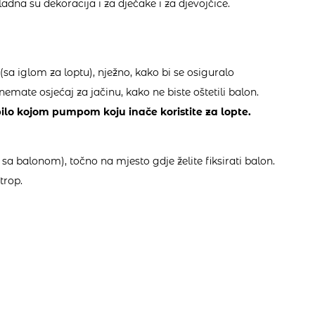
ladna su dekoracija i za dječake i za djevojčice.
a iglom za loptu), nježno, kako bi se osiguralo
emate osjećaj za jačinu, kako ne biste oštetili balon.
ilo kojom pumpom koju inače koristite za lopte.
i sa balonom), točno na mjesto gdje želite fiksirati balon.
trop.