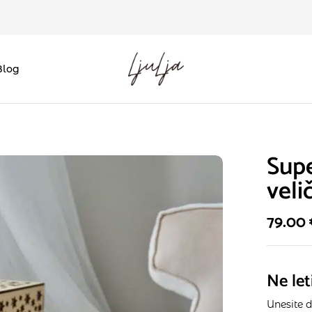
Blog
Supe
veli
79.00
Ne let
Unesite d