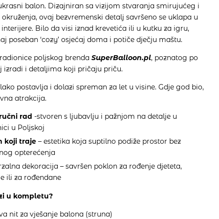
ukrasni balon. Dizajniran sa vizijom stvaranja smirujućeg i
okruženja, ovaj bezvremenski detalj savršeno se uklapa u
nterijere. Bilo da visi iznad krevetića ili u kutku za igru,
aj poseban ‘cozy’ osjećaj doma i potiče dječju maštu.
z radionice poljskog brenda
SuperBalloon.pl
, poznatog po
 izradi i detaljima koji pričaju priču.
lako postavlja i dolazi spreman za let u visine. Gdje god bio,
avna atrakcija.
ručni rad
-stvoren s ljubavlju i pažnjom na detalje u
ici u Poljskoj
 koji traje
– estetika koja suptilno podiže prostor bez
lnog opterećenja
zalna dekoracija – savršen poklon za rođenje djeteta,
e ili za rođendane
zi u kompletu?
iva nit za vješanje balona (struna)