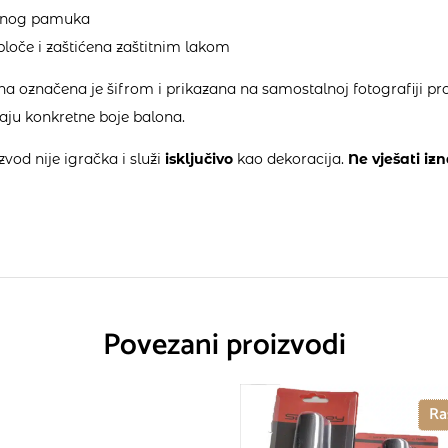
tetnog pamuka
ploče i zaštićena zaštitnim lakom
a označena je šifrom i prikazana na samostalnoj fotografiji pro
jaju konkretne boje balona.
vod nije igračka i služi
isključivo
kao dekoracija.
Ne vješati izn
Povezani proizvodi
Ra