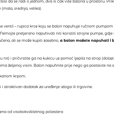
bilo da se radi o jednom, dva ili čak više balona u prostoru. Prik
 (mala, srednja, velika).
se ventil – rupica kroz koju se balon napuhuje ručnom pumpom (s
emojte pretjerano napuhivati niti koristiti strojne pumpe, gdje n
čena, ali se može kupiti zasebno,
a balon možete napuhati i b
ku nit) i pričvrstite ga na kukicu uz pomoć ljepila na strop (dolaz
rema željenoj visini. Balon napuhnite prije nego ga postavite na s
ekanom krpom.
i atraktivan dodatak za uređenje izloga ili trgovine.
ena od visokokvalitetnog poliestera