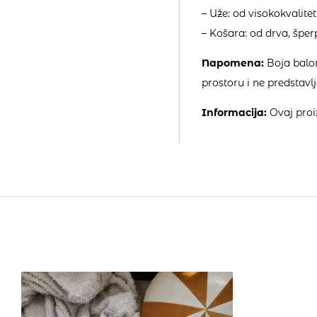
– Uže: od visokokvali
– Košara: od drva, šper
Napomena:
Boja balon
prostoru i ne predstavl
Informacija:
Ovaj proiz