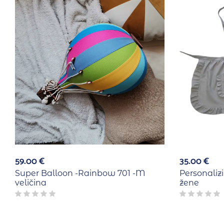
59.00
€
35.00
€
Super Balloon -Rainbow 701 -M
Personaliz
veličina
žene