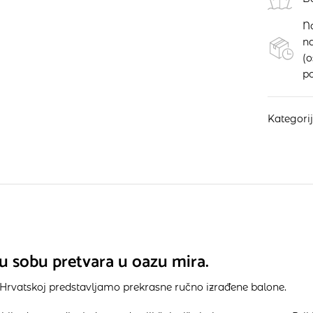
N
na
(
po
Kategori
čju sobu pretvara u oazu mira.
Hrvatskoj predstavljamo prekrasne ručno izrađene balone.