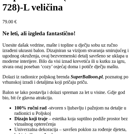
728)-L veličina
79.00
€
Ne leti, ali izgleda fantastično!
Unesite dašak vedrine, mašte i topline u dječju sobu uz ručno
izrađeni ukrasni balon. Dizajniran sa vizijom stvaranja smirujućeg i
ugodnog okruženja, ovaj bezvremenski detalj savršeno se uklapa u
moderne interijere. Bilo da visi iznad krevetića ili u kutku za igru,
stvara onaj poseban ‘cozy’ osjećaj doma i potiče dječju maštu.
Dolazi iz radionice poljskog brenda
SuperBalloon.pl
, poznatog po
vrhunskoj izradi i detaljima koji pričaju priču.
Balon se lako postavlja i dolazi spreman za let u visine. Gdje god
bio, bit će glavna atrakcija.
100% ručni rad
-stvoren s ljubavlju i pažnjom na detalje u
radionici u Poljskoj
Dizajn koji traje
– estetika koja suptilno podiže prostor bez
vizualnog opterećenja
Univerzalna dekoracija – savršen poklon za rođenje djeteta,