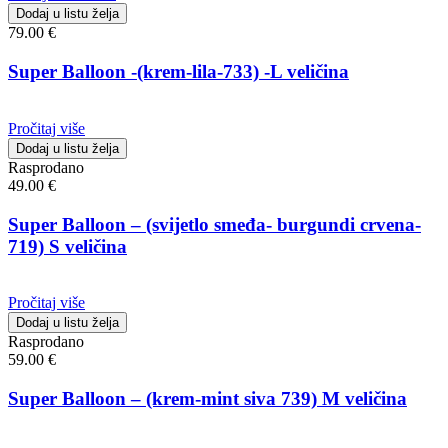
Dodaj u listu želja
79.00
€
Super Balloon -(krem-lila-733) -L veličina
Pročitaj više
Dodaj u listu želja
Rasprodano
49.00
€
Super Balloon – (svijetlo smeđa- burgundi crvena-
719) S veličina
Pročitaj više
Dodaj u listu želja
Rasprodano
59.00
€
Super Balloon – (krem-mint siva 739) M veličina