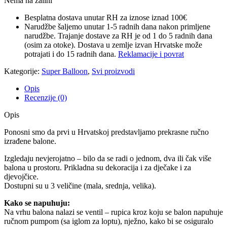
Nema na zalihi
Besplatna dostava unutar RH za iznose iznad 100€
Narudžbe šaljemo unutar 1-5 radnih dana nakon primljene
narudžbe. Trajanje dostave za RH je od 1 do 5 radnih dana
(osim za otoke). Dostava u zemlje izvan Hrvatske može
potrajati i do 15 radnih dana.
Reklamacije i povrat
Kategorije:
Super Balloon
,
Svi proizvodi
Opis
Recenzije (0)
Opis
Ponosni smo da prvi u Hrvatskoj predstavljamo prekrasne ručno
izrađene balone.
Izgledaju nevjerojatno – bilo da se radi o jednom, dva ili čak više
balona u prostoru. Prikladna su dekoracija i za dječake i za
djevojčice.
Dostupni su u 3 veličine (mala, srednja, velika).
Kako se napuhuju:
Na vrhu balona nalazi se ventil – rupica kroz koju se balon napuhuje
ručnom pumpom (sa iglom za loptu), nježno, kako bi se osiguralo