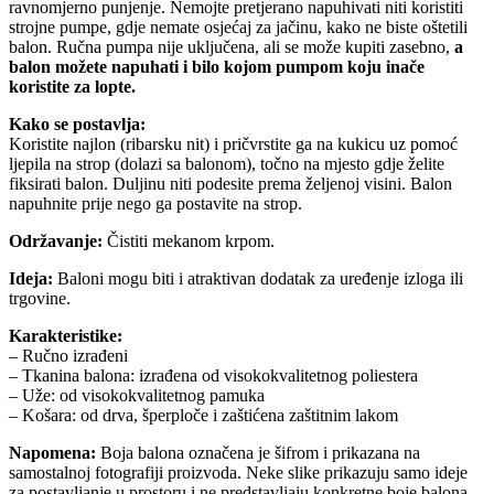
ravnomjerno punjenje. Nemojte pretjerano napuhivati niti koristiti
strojne pumpe, gdje nemate osjećaj za jačinu, kako ne biste oštetili
balon. Ručna pumpa nije uključena, ali se može kupiti zasebno,
a
balon možete napuhati i bilo kojom pumpom koju inače
koristite za lopte.
Kako se postavlja:
Koristite najlon (ribarsku nit) i pričvrstite ga na kukicu uz pomoć
ljepila na strop (dolazi sa balonom), točno na mjesto gdje želite
fiksirati balon. Duljinu niti podesite prema željenoj visini. Balon
napuhnite prije nego ga postavite na strop.
Održavanje:
Čistiti mekanom krpom.
Ideja:
Baloni mogu biti i atraktivan dodatak za uređenje izloga ili
trgovine.
Karakteristike:
– Ručno izrađeni
– Tkanina balona: izrađena od visokokvalitetnog poliestera
– Uže: od visokokvalitetnog pamuka
– Košara: od drva, šperploče i zaštićena zaštitnim lakom
Napomena:
Boja balona označena je šifrom i prikazana na
samostalnoj fotografiji proizvoda. Neke slike prikazuju samo ideje
za postavljanje u prostoru i ne predstavljaju konkretne boje balona.