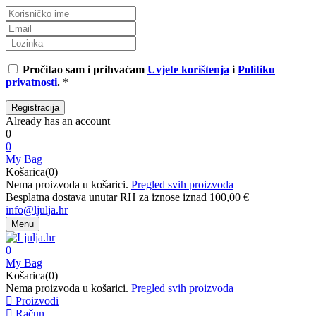
Pročitao sam i prihvaćam
Uvjete korištenja
i
Politiku
privatnosti
.
*
Already has an account
0
0
My Bag
Košarica(0)
Nema proizvoda u košarici.
Pregled svih proizvoda
Besplatna dostava unutar RH za iznose iznad 100,00 €
info@ljulja.hr
Menu
0
My Bag
Košarica(0)
Nema proizvoda u košarici.
Pregled svih proizvoda
Proizvodi
Račun