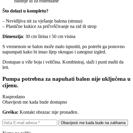
babinje ili za rođendane
Što dolazi u kompletu?
– Nevidljiva nit za vješanje balona (struna)
– Plastične kukice za pričvršćivanje na zid ili strop
Dimenzija
: 30 cm širina i 50 cm visina
S vremenom se balon može malo ispustiti, po potrebi ga ponovno
napumpati kako bi imao lijep okrugao i zategnut izgled.
Dostupan u više boja i veličina. Kombiniraj, slaži i pusti mašti da
leti.
Pumpa potrebna za napuhati balon nije uključena u
cijenu.
Rasprodano
Obavijesti me kada bude dostupno
Greška:
Kontakt obrazac nije pronađen.