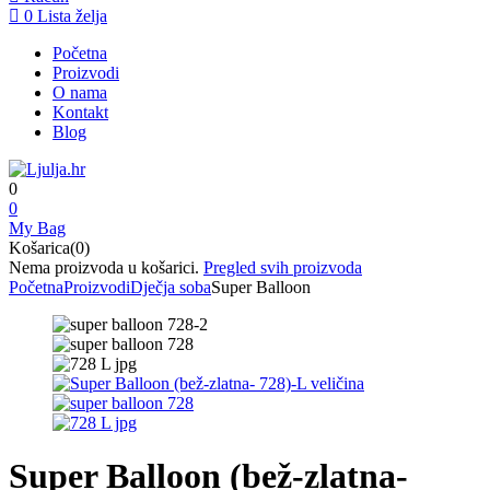
0
Lista želja
Početna
Proizvodi
O nama
Kontakt
Blog
0
0
My Bag
Košarica(0)
Nema proizvoda u košarici.
Pregled svih proizvoda
Početna
Proizvodi
Dječja soba
Super Balloon
Super Balloon (bež-zlatna-