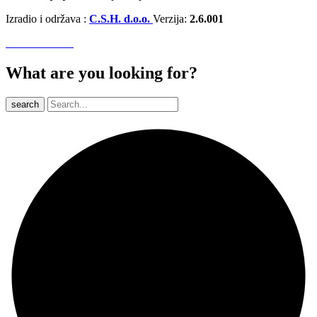
Izradio i održava :
C.S.H. d.o.o.
Verzija:
2.6.001
What are you looking for?
search