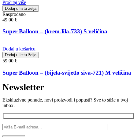
Pročitaj više
Dodaj u listu želja
Rasprodano
49.00
€
Super Balloon – (krem-lila-733) S veličina
Dodaj u košaricu
Dodaj u listu želja
59.00
€
Super Balloon – (bijela-svijetlo siva-721) M veličina
Newsletter
Ekskluzivne ponude, novi proizvodi i popusti? Sve to stiže u tvoj
inbox.