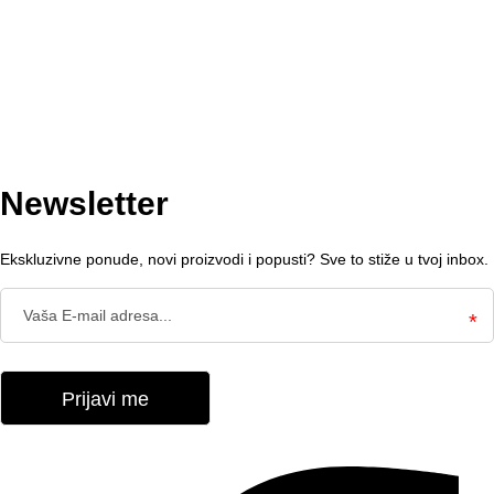
je:
15.30 €.
18.00 €.
Newsletter
Ekskluzivne ponude, novi proizvodi i popusti? Sve to stiže u tvoj inbox.