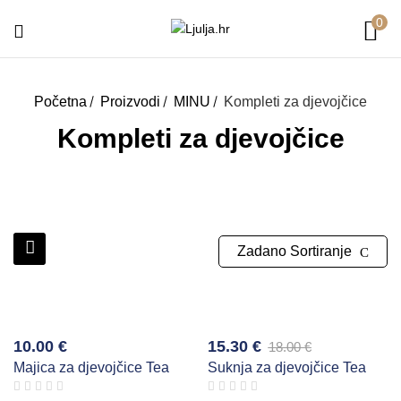
0
Početna
Proizvodi
MINU
Kompleti za djevojčice
Kompleti za djevojčice
Zadano Sortiranje
e
Više
a
boja
-15%
10.00
€
15.30
€
18.00
€
Izvorna
Trenutna
Majica za djevojčice Tea
Suknja za djevojčice Tea
cijena
cijena
bila
je: