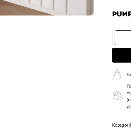
PUMP
B
N
na
(
po
Kategori