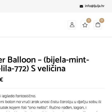
info@ljulja.hr
0
0
r Balloon – (bijela-mint-
-lila-772) S veličina
€
li izgleda fantastično.
ni balon na vrući zrak unosi čistu čaroliju u dječju sobu ili
 kutak kojem fali “ono nešto”. Ručno rađen, lagan, i