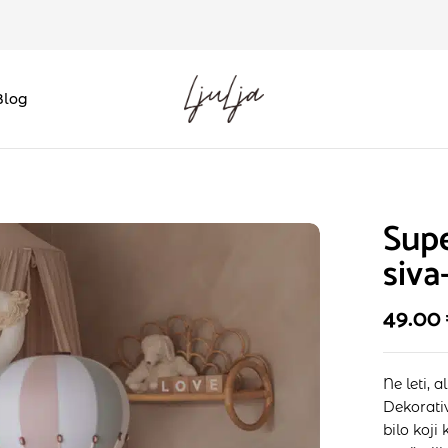
Blog
Supe
siva
49.00
Ne leti, a
Dekorativ
bilo koji