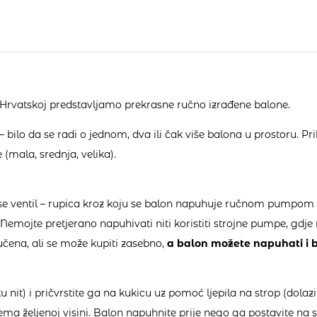
Hrvatskoj predstavljamo prekrasne ručno izrađene balone.
 bilo da se radi o jednom, dva ili čak više balona u prostoru. Pri
 (mala, srednja, velika).
se ventil – rupica kroz koju se balon napuhuje ručnom pumpom (s
emojte pretjerano napuhivati niti koristiti strojne pumpe, gdje n
čena, ali se može kupiti zasebno,
a balon možete napuhati i b
ku nit) i pričvrstite ga na kukicu uz pomoć ljepila na strop (dolaz
rema željenoj visini. Balon napuhnite prije nego ga postavite na s