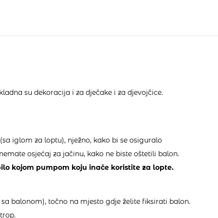
kladna su dekoracija i za dječake i za djevojčice.
a iglom za loptu), nježno, kako bi se osiguralo
emate osjećaj za jačinu, kako ne biste oštetili balon.
ilo kojom pumpom koju inače koristite za lopte.
i sa balonom), točno na mjesto gdje želite fiksirati balon.
trop.