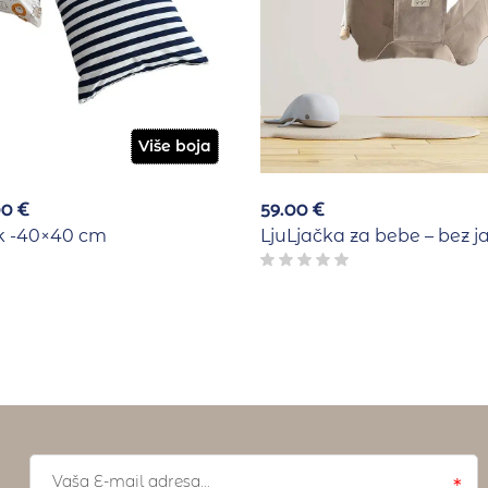
Više boja
00
€
59.00
€
uk -40×40 cm
LjuLjačka za bebe – bez j