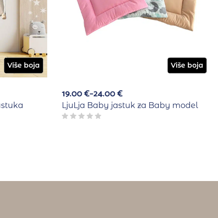
Više boja
Više boja
19.00
€
–
24.00
€
astuka
LjuLja Baby jastuk za Baby model