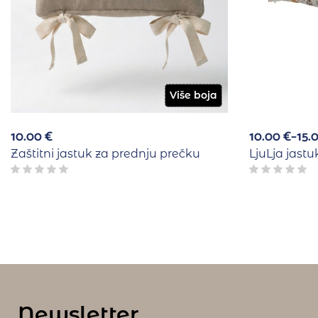
Više boja
10.00
€
10.00
€
–
15.
Zaštitni jastuk za prednju prečku
LjuLja jast
Newsletter