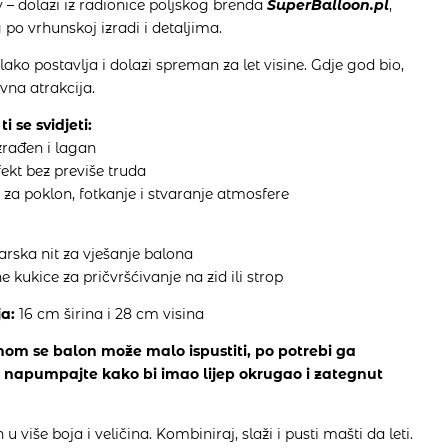
v – dolazi iz radionice poljskog brenda
SuperBalloon.pl
,
po vrhunskoj izradi i detaljima.
lako postavlja i dolazi spreman za let visine. Gdje god bio,
avna atrakcija.
ti se svidjeti:
zrađen i lagan
ekt bez previše truda
 za poklon, fotkanje i stvaranje atmosfere
a
ibarska nit za vješanje balona
ne kukice za pričvršćivanje na zid ili strop
a:
16 cm širina i 28 cm visina
om se balon može malo ispustiti, po potrebi ga
napumpajte kako bi imao lijep okrugao i zategnut
u više boja i veličina. Kombiniraj, slaži i pusti mašti da leti.