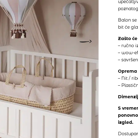
upečatlji
poznatog 
Balon se 
bit će gl
Zašto će 
– ručno i
– wow-ef
– savršen
Oprem
– Nit / r
– Plastič
Dimenzij
S vremen
ponovno 
izgled.
Dostupan 