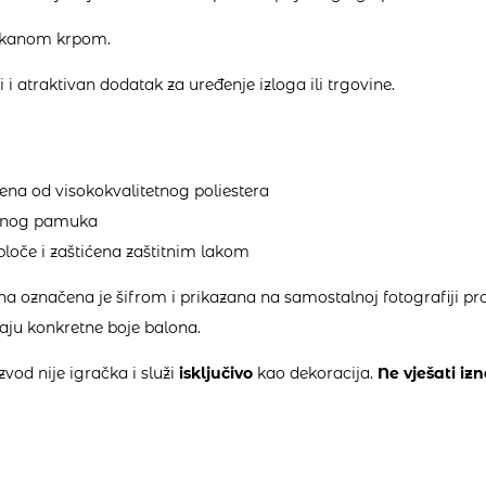
ekanom krpom.
i atraktivan dodatak za uređenje izloga ili trgovine.
ena od visokokvalitetnog poliestera
tetnog pamuka
ploče i zaštićena zaštitnim lakom
a označena je šifrom i prikazana na samostalnoj fotografiji pro
jaju konkretne boje balona.
vod nije igračka i služi
isključivo
kao dekoracija.
Ne vješati izn