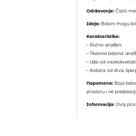
Održavanje:
Čistiti m
Ideja:
Baloni mogu biti 
Karakteristike:
– Ručno izrađeni
– Tkanina balona: izrađ
– Uže: od visokokvali
– Košara: od drva, šper
Napomena:
Boja balon
prostoru i ne predstavl
Informacija:
Ovaj proiz