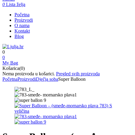
0
Lista želja
Početna
Proizvodi
O nama
Kontakt
Blog
0
0
My Bag
Košarica(0)
Nema proizvoda u košarici.
Pregled svih proizvoda
Početna
Proizvodi
Dječja soba
Super Balloon