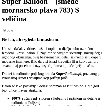
Super Balloon – (smeđe-
mornarsko plava 783) S
veličina
49.00
€
Ne leti, ali izgleda fantastično!
Unesite dašak vedrine, mašte i topline u dječju sobu uz ručno
izrađeni ukrasni balon. Dizajniran sa vizijom stvaranja smirujućeg i
ugodnog okruženja, ovaj bezvremenski detalj savršeno se uklapa u
moderne interijere. Bilo da visi iznad krevetića ili u kutku za igru,
stvara onaj poseban ‘cozy’ osjećaj doma i potiče dječju maštu.
Dolazi iz radionice poljskog brenda
SuperBalloon.pl
, poznatog po
vrhunskoj izradi i detaljima koji pričaju priču.
Balon se lako postavlja i dolazi spreman za let u visine. Gdje god
bio, bit će glavna atrakcija.
100% ručni rad
-stvoren s ljubavlju i pažnjom na detalje u
radionici u Poljskoj