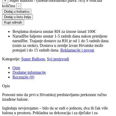
Super Balloon - (smeđe-mornarsko plava 783) S veličina
+
količina
-
Dodaj u košaricu
Dodaj u listu želja
Kupi odmah
Besplatna dostava unutar RH za iznose iznad 100€
Narudžbe šaljemo unutar 1-5 radnih dana nakon primljene
narudžbe. Trajanje dostave za RH je od 1 do 5 radnih dana
(osim za otoke). Dostava u zemlje izvan Hrvatske može
potrajati i do 15 radnih dana.
Reklamacije i povrat
Kategorije:
Super Balloon
,
Svi proizvodi
Opis
Dodatne informacije
Recenzije (0)
Opis
Ponosni smo da prvi u Hrvatskoj predstavljamo prekrasne ručno
izrađene balone.
Izgledaju nevjerojatno – bilo da se radi o jednom, dva ili čak više
balona u prostoru. Prikladna su dekoracija i za dječake i za