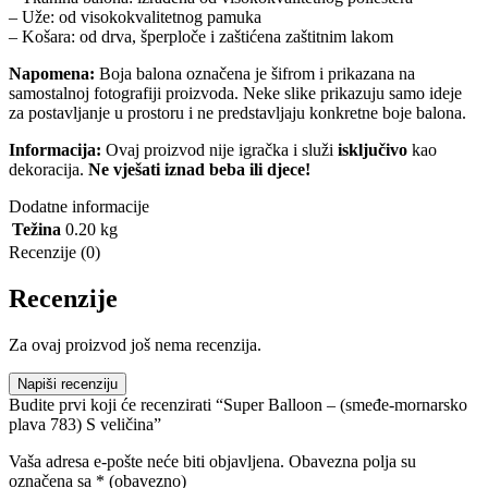
– Uže: od visokokvalitetnog pamuka
– Košara: od drva, šperploče i zaštićena zaštitnim lakom
Napomena:
Boja balona označena je šifrom i prikazana na
samostalnoj fotografiji proizvoda. Neke slike prikazuju samo ideje
za postavljanje u prostoru i ne predstavljaju konkretne boje balona.
Informacija:
Ovaj proizvod nije igračka i služi
isključivo
kao
dekoracija.
Ne vješati iznad beba ili djece!
Dodatne informacije
Težina
0.20 kg
Recenzije (0)
Recenzije
Za ovaj proizvod još nema recenzija.
Napiši recenziju
Budite prvi koji će recenzirati “Super Balloon – (smeđe-mornarsko
plava 783) S veličina”
Vaša adresa e-pošte neće biti objavljena.
Obavezna polja su
označena sa
* (obavezno)