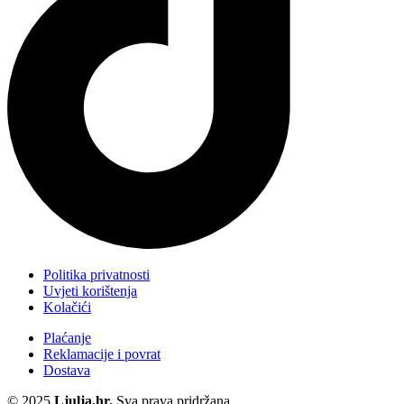
Politika privatnosti
Uvjeti korištenja
Kolačići
Plaćanje
Reklamacije i povrat
Dostava
© 2025
Ljulja.hr.
Sva prava pridržana.