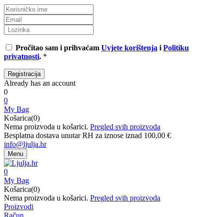
Pročitao sam i prihvaćam
Uvjete korištenja
i
Politiku
privatnosti
.
*
Already has an account
0
0
My Bag
Košarica(0)
Nema proizvoda u košarici.
Pregled svih proizvoda
Besplatna dostava unutar RH za iznose iznad 100,00 €
info@ljulja.hr
Menu
0
My Bag
Košarica(0)
Nema proizvoda u košarici.
Pregled svih proizvoda
Proizvodi
Račun