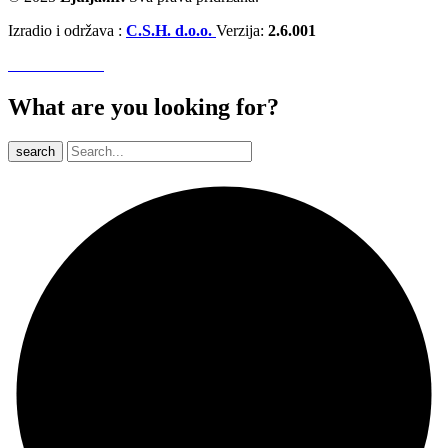
Izradio i održava :
C.S.H. d.o.o.
Verzija:
2.6.001
What are you looking for?
search