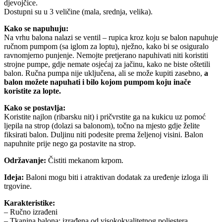
djevojčice.
Dostupni su u 3 veličine (mala, srednja, velika).
Kako se napuhuju:
Na vrhu balona nalazi se ventil – rupica kroz koju se balon napuhuje
ručnom pumpom (sa iglom za loptu), nježno, kako bi se osiguralo
ravnomjerno punjenje. Nemojte pretjerano napuhivati niti koristiti
strojne pumpe, gdje nemate osjećaj za jačinu, kako ne biste oštetili
balon. Ručna pumpa nije uključena, ali se može kupiti zasebno,
a
balon možete napuhati i bilo kojom pumpom koju inače
koristite za lopte.
Kako se postavlja:
Koristite najlon (ribarsku nit) i pričvrstite ga na kukicu uz pomoć
ljepila na strop (dolazi sa balonom), točno na mjesto gdje želite
fiksirati balon. Duljinu niti podesite prema željenoj visini. Balon
napuhnite prije nego ga postavite na strop.
Održavanje:
Čistiti mekanom krpom.
Ideja:
Baloni mogu biti i atraktivan dodatak za uređenje izloga ili
trgovine.
Karakteristike:
– Ručno izrađeni
– Tkanina balona: izrađena od visokokvalitetnog poliestera