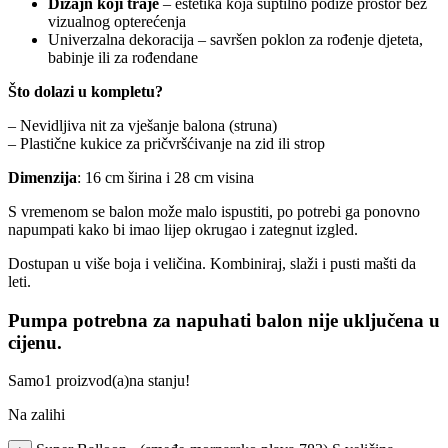
Dizajn koji traje
– estetika koja suptilno podiže prostor bez
vizualnog opterećenja
Univerzalna dekoracija – savršen poklon za rođenje djeteta,
babinje ili za rođendane
Što dolazi u kompletu?
– Nevidljiva nit za vješanje balona (struna)
– Plastične kukice za pričvršćivanje na zid ili strop
Dimenzija
: 16 cm širina i 28 cm visina
S vremenom se balon može malo ispustiti, po potrebi ga ponovno
napumpati kako bi imao lijep okrugao i zategnut izgled.
Dostupan u više boja i veličina. Kombiniraj, slaži i pusti mašti da
leti.
Pumpa potrebna za napuhati balon nije uključena u
cijenu.
Samo
1 proizvod(a)
na stanju!
Na zalihi