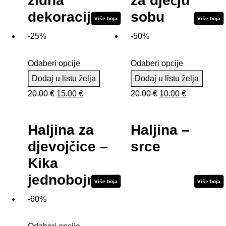
zidna
za dječju
dekoracija
sobu
Više boja
Više boja
-25%
-50%
Odaberi opcije
Odaberi opcije
Dodaj u listu želja
Dodaj u listu želja
Izvorna
Trenutna
Izvorna
Trenutna
20.00
€
15.00
€
20.00
€
10.00
€
cijena
cijena
cijena
cijena
bila
je:
bila
je:
Haljina za
Haljina –
je:
15.00 €.
je:
10.00 €.
djevojčice –
srce
20.00 €.
20.00 €.
Kika
jednobojna
Više boja
Više boja
-60%