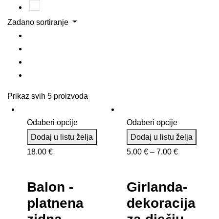
98
(1)
Zadano sortiranje
Prikaz svih 5 proizvoda
Odaberi opcije
Odaberi opcije
Dodaj u listu želja
Dodaj u listu želja
Raspon
18.00
€
5.00
€
–
7.00
€
cijena:
od
Balon -
Girlanda-
5.00 €
platnena
dekoracija
do
7.00 €