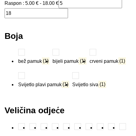
Raspon :
5.00
€
-
18.00
€
Boja
bež pamuk
(1)
bijeli pamuk
(1)
crveni pamuk
(1)
Svijetlo plavi pamuk
(1)
Svijetlo siva
(1)
Veličina odjeće
104
(1)
110
(1)
116
(1)
122
(2)
128
(2)
134
(2)
140
(2)
146
(1)
152
(1)
9