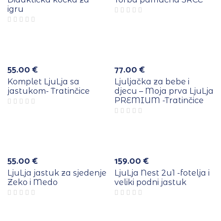
igru
Rasprodano
55.00
€
77.00
€
Komplet LjuLja sa
Ljuljačka za bebe i
jastukom- Tratinčice
djecu – Moja prva LjuLja
PREMIUM -Tratinčice
e
Više
a
boja
55.00
€
159.00
€
LjuLja jastuk za sjedenje
LjuLja Nest 2u1 -fotelja i
Zeko i Medo
veliki podni jastuk
e
Više
a
boja