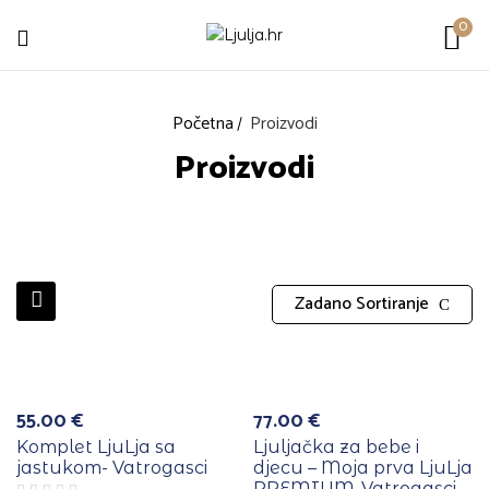
0
Početna
Proizvodi
Proizvodi
Zadano Sortiranje
55.00
€
77.00
€
Komplet LjuLja sa
Ljuljačka za bebe i
jastukom- Vatrogasci
djecu – Moja prva LjuLja
PREMIUM-Vatrogasci