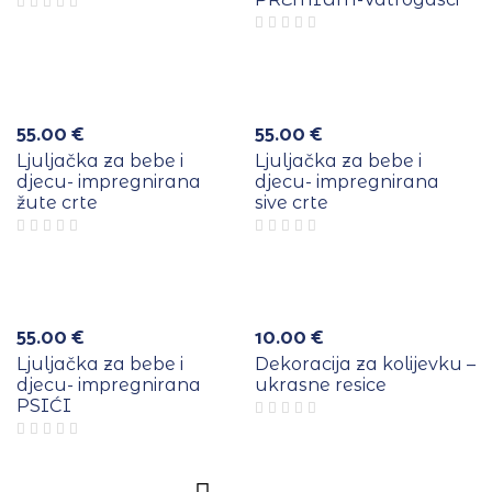
55.00
€
55.00
€
Ljuljačka za bebe i
Ljuljačka za bebe i
djecu- impregnirana
djecu- impregnirana
žute crte
sive crte
Više
boja
55.00
€
10.00
€
Ljuljačka za bebe i
Dekoracija za kolijevku –
djecu- impregnirana
ukrasne resice
PSIĆI
Više
boja