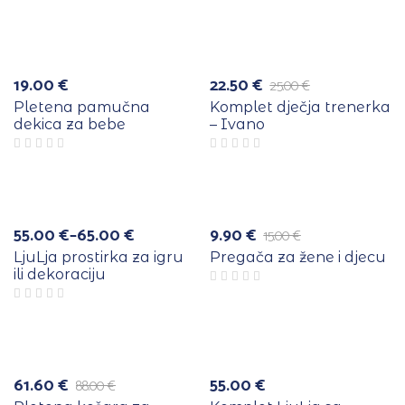
e
Više
a
boja
-10%
19.00
€
22.50
€
25.00
€
Izvorna
Trenutna
cijena
cijena
Pletena pamučna
Komplet dječja trenerka
bila
je:
dekica za bebe
– Ivano
je:
22.50 €.
25.00 €.
e
Više
a
boja
-34%
55.00
€
–
65.00
€
9.90
€
15.00
€
Raspon
Izvorna
Trenutna
cijena:
cijena
cijena
LjuLja prostirka za igru
Pregača za žene i djecu
od
bila
je:
ili dekoraciju
55.00 €
je:
9.90 €.
do
15.00 €.
65.00 €
e
a
-30%
Rasprodano
61.60
€
55.00
€
88.00
€
Izvorna
Trenutna