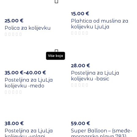
15.00
€
25.00
€
Plahtica od muslina za
kolijevku LjuLja
Polica za kolijevku
Više
boja
Više boja
28.00
€
35.00
€
–
40.00
€
Posteljina za LjuLja
Raspon
kolijevku -basic
cijena:
Posteljina za LjuLja
od
kolijevku -medo
35.00 €
do
40.00 €
e
a
Rasprodano
38.00
€
59.00
€
Posteljina za LjuLja
Super Balloon – (smeđe-
kolijevku -volani
mornarsko plava 783)