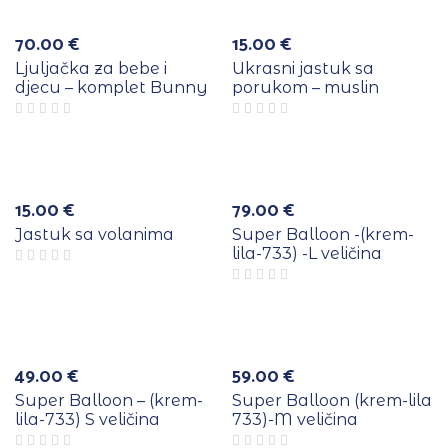
70.00
€
15.00
€
Ljuljačka za bebe i
Ukrasni jastuk sa
djecu – komplet Bunny
porukom – muslin
e
a
15.00
€
79.00
€
Jastuk sa volanima
Super Balloon -(krem-
lila-733) -L veličina
49.00
€
59.00
€
Super Balloon – (krem-
Super Balloon (krem-lila
lila-733) S veličina
733)-M veličina