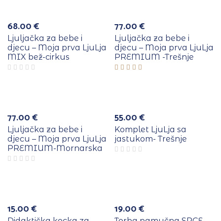
68.00
€
77.00
€
Ljuljačka za bebe i
Ljuljačka za bebe i
djecu – Moja prva LjuLja
djecu – Moja prva LjuLja
MIX bež-cirkus
PREMIUM -Trešnje
Ocjenjeno
5.00
od
5
77.00
€
55.00
€
Ljuljačka za bebe i
Komplet LjuLja sa
djecu – Moja prva LjuLja
jastukom- Trešnje
PREMIUM-Mornarska
e
Više
a
boja
15.00
€
19.00
€
Didaktička kocka za
Torba pamučna SRCE