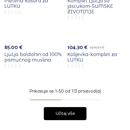
cijena
cijena
Pletena košara za
Komplet LjuLja sa
bila
je:
LUTKU
jastukom-ŠUMSKE
je:
61.60 €.
ŽIVOTINJE
88.00 €.
e
Više
a
boja
-30%
85.00
€
104.30
€
149.00
€
Izvorna
Trenutna
cijena
cijena
LjuLja baldahin od 100%
Kolijevka-komplet za
bila
je:
pamučnog muslina
LUTKU
je:
104.30 €.
149.00 €.
Prikazuje se 1–50 od 113 proizvod(a)
Učitaj više