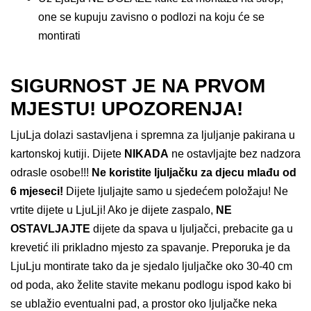
one se kupuju zavisno o podlozi na koju će se
montirati
SIGURNOST JE NA PRVOM
MJESTU! UPOZORENJA!
LjuLja dolazi sastavljena i spremna za ljuljanje pakirana u
kartonskoj kutiji. Dijete
NIKADA
ne ostavljajte bez nadzora
odrasle osobe!!!
Ne koristite ljuljačku za djecu mlađu od
6 mjeseci!
Dijete ljuljajte samo u sjedećem položaju! Ne
vrtite dijete u LjuLji! Ako je dijete zaspalo,
NE
OSTAVLJAJTE
dijete da spava u ljuljačci, prebacite ga u
krevetić ili prikladno mjesto za spavanje. Preporuka je da
LjuLju montirate tako da je sjedalo ljuljačke oko 30-40 cm
od poda, ako želite stavite mekanu podlogu ispod kako bi
se ublažio eventualni pad, a prostor oko ljuljačke neka