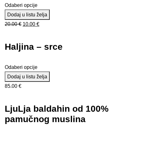
Odaberi opcije
Dodaj u listu želja
Izvorna
Trenutna
20.00
€
10.00
€
cijena
cijena
bila
je:
Haljina – srce
je:
10.00 €.
20.00 €.
Odaberi opcije
Dodaj u listu želja
85.00
€
LjuLja baldahin od 100%
pamučnog muslina