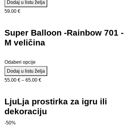
Dodaj u listu želja
59.00
€
Super Balloon -Rainbow 701 -
M veličina
Odaberi opcije
Dodaj u listu želja
Raspon
55.00
€
–
65.00
€
cijena:
od
LjuLja prostirka za igru ili
55.00 €
dekoraciju
do
65.00 €
-50%