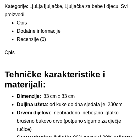
količina
Kategorije:
LjuLja ljuljačke
,
Ljuljačka za bebe i djecu
,
Svi
proizvodi
Opis
Dodatne informacije
Recenzije (0)
Opis
Tehničke karakteristike i
materijali:
Dimenzije:
33 cm x 33 cm
Duljina užeta:
od kuke do dna sjedala je 230cm
Drveni dijelovi:
neobrađeno, nebojano, glatko
brušeno bukovo drvo (potpuno sigurno za dječje
ručice)