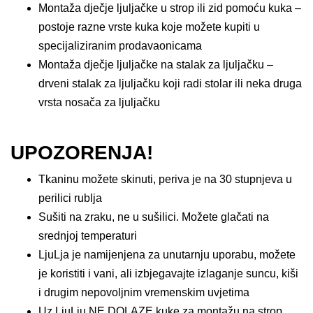
Montaža dječje ljuljačke u strop ili zid pomoću kuka –
postoje razne vrste kuka koje možete kupiti u
specijaliziranim prodavaonicama
Montaža dječje ljuljačke na stalak za ljuljačku –
drveni stalak za ljuljačku koji radi stolar ili neka druga
vrsta nosača za ljuljačku
UPOZORENJA!
Tkaninu možete skinuti, periva je na 30 stupnjeva u
perilici rublja
Sušiti na zraku, ne u sušilici. Možete glačati na
srednjoj temperaturi
LjuLja je namijenjena za unutarnju uporabu, možete
je koristiti i vani, ali izbjegavajte izlaganje suncu, kiši
i drugim nepovoljnim vremenskim uvjetima
Uz LjuLju NE DOLAZE kuke za montažu na strop,