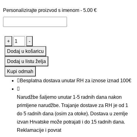
Personalizirajte proizvod s imenom -
5.00
€
Ljuljačka
+
-
za
Dodaj u košaricu
bebe
Dodaj u listu želja
i
Kupi odmah
djecu
Besplatna dostava unutar RH za iznose iznad 100€
-
Moja
Narudžbe šaljemo unutar 1-5 radnih dana nakon
prva
primljene narudžbe. Trajanje dostave za RH je od 1
LjuLja
do 5 radnih dana (osim za otoke). Dostava u zemlje
MIX
izvan Hrvatske može potrajati i do 15 radnih dana.
crvena-
Reklamacije i povrat
zvjezdice