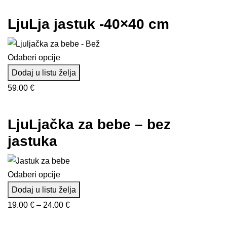
cijena:
od
LjuLja jastuk -40×40 cm
10.00 €
do
15.00 €
Odaberi opcije
Dodaj u listu želja
59.00
€
LjuLjačka za bebe – bez
jastuka
Odaberi opcije
Dodaj u listu želja
Raspon
19.00
€
–
24.00
€
cijena: