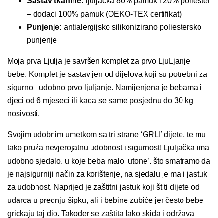
Sastav tkanine:
ljuljačka 80% pamuk i 20% poliester
– dodaci 100% pamuk (OEKO-TEX certifikat)
Punjenje:
antialergijsko silikonizirano poliestersko
punjenje
Moja prva Ljulja je savršen komplet za prvo LjuLjanje
bebe. Komplet je sastavljen od dijelova koji su potrebni za
sigurno i udobno prvo ljuljanje. Namijenjena je bebama i
djeci od 6 mjeseci ili kada se same posjednu do 30 kg
nosivosti.
Svojim udobnim umetkom sa tri strane ‘GRLI’ dijete, te mu
tako pruža nevjerojatnu udobnost i sigurnost! Ljuljačka ima
udobno sjedalo, u koje beba malo ‘utone’, što smatramo da
je najsigurniji način za korištenje, na sjedalu je mali jastuk
za udobnost. Naprijed je zaštitni jastuk koji štiti dijete od
udarca u prednju šipku, ali i bebine zubiće jer često bebe
grickaju taj dio. Također se zaštita lako skida i održava