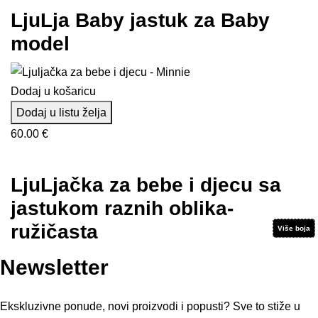
od
LjuLja Baby jastuk za Baby
19.00 €
model
do
24.00 €
Dodaj u košaricu
Dodaj u listu želja
60.00
€
LjuLjačka za bebe i djecu sa
jastukom raznih oblika-
ružičasta
Više boja
Više boja
Više boja
Više boja
Više boja
Više boja
Više boja
Newsletter
Ekskluzivne ponude, novi proizvodi i popusti? Sve to stiže u