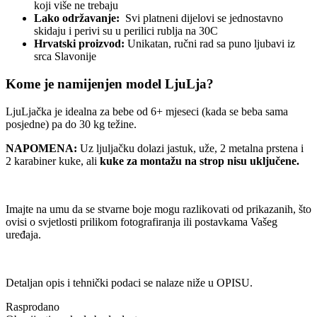
koji više ne trebaju
Lako održavanje:
Svi platneni dijelovi se jednostavno
skidaju i perivi su u perilici rublja na 30C
Hrvatski proizvod:
Unikatan, ručni rad sa puno ljubavi iz
srca Slavonije
Kome je namijenjen model LjuLja?
LjuLjačka je idealna za bebe od 6+ mjeseci (kada se beba sama
posjedne) pa do 30 kg težine.
NAPOMENA:
Uz ljuljačku dolazi jastuk, uže, 2 metalna prstena i
2 karabiner kuke, ali
kuke za montažu na strop nisu uključene.
Imajte na umu da se stvarne boje mogu razlikovati od prikazanih, što
ovisi o svjetlosti prilikom fotografiranja ili postavkama Vašeg
uređaja.
Detaljan opis i tehnički podaci se nalaze niže u OPISU.
Rasprodano