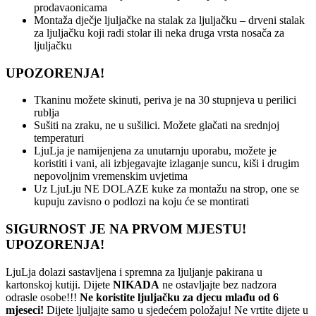
prodavaonicama
Montaža dječje ljuljačke na stalak za ljuljačku – drveni stalak
za ljuljačku koji radi stolar ili neka druga vrsta nosača za
ljuljačku
UPOZORENJA!
Tkaninu možete skinuti, periva je na 30 stupnjeva u perilici
rublja
Sušiti na zraku, ne u sušilici. Možete glačati na srednjoj
temperaturi
LjuLja je namijenjena za unutarnju uporabu, možete je
koristiti i vani, ali izbjegavajte izlaganje suncu, kiši i drugim
nepovoljnim vremenskim uvjetima
Uz LjuLju NE DOLAZE kuke za montažu na strop, one se
kupuju zavisno o podlozi na koju će se montirati
SIGURNOST JE NA PRVOM MJESTU!
UPOZORENJA!
LjuLja dolazi sastavljena i spremna za ljuljanje pakirana u
kartonskoj kutiji. Dijete
NIKADA
ne ostavljajte bez nadzora
odrasle osobe!!!
Ne koristite ljuljačku za djecu mlađu od 6
mjeseci!
Dijete ljuljajte samo u sjedećem položaju! Ne vrtite dijete u