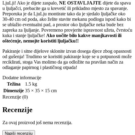
LjuLji! Ako je dijete zaspalo,
NE OSTAVLJAJTE
dijete da spava
u ljuljačci, prebacite ga u krevetić ili prikladno mjesto za spavanje.
Preporuka je da LjuLju montirate tako da je sjedalo ljuljačke oko
30-40 cm od poda, ako želite stavite mekanu podlogu ispod kako bi
se ublažio eventualni pad, a prostor oko ljuljačke neka bude bez
zapreka za ljuljanje. Povremeno provjerite ispravnost užeta, čvrstoću
kuka i stanje ljuljačke!
Ako uočite bilo kakve manjkavosti ili
oštećenje, nemojte koristiti ljuljačku!!
Pakiranje i sitne dijelove sklonite izvan dosega djece zbog opasnosti
od gušenja! Trudimo se koristiti pakiranje koje se u potpunosti može
reciklirati, stoga Vas molimo da ga odložite na pravilan način za
odlaganje papirnog i plastičnog otpada!
Dodatne informacije
Težina
1.5 kg
Dimenzije
35 × 35 × 15 cm
Recenzije (0)
Recenzije
Za ovaj proizvod još nema recenzija.
Napiši recenziju