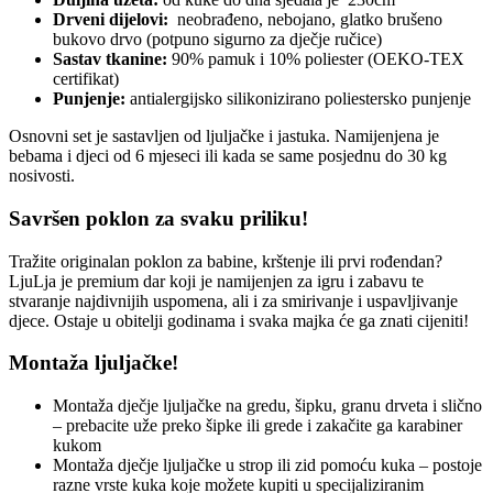
Drveni dijelovi:
neobrađeno, nebojano, glatko brušeno
bukovo drvo (potpuno sigurno za dječje ručice)
Sastav tkanine:
90% pamuk i 10% poliester (OEKO-TEX
certifikat)
Punjenje:
antialergijsko silikonizirano poliestersko punjenje
Osnovni set je sastavljen od ljuljačke i jastuka. Namijenjena je
bebama i djeci od 6 mjeseci ili kada se same posjednu do 30 kg
nosivosti.
Savršen poklon za svaku priliku!
Tražite originalan poklon za babine, krštenje ili prvi rođendan?
LjuLja je premium dar koji je namijenjen za igru i zabavu te
stvaranje najdivnijih uspomena, ali i za smirivanje i uspavljivanje
djece. Ostaje u obitelji godinama i svaka majka će ga znati cijeniti!
Montaža ljuljačke!
Montaža dječje ljuljačke na gredu, šipku, granu drveta i slično
– prebacite uže preko šipke ili grede i zakačite ga karabiner
kukom
Montaža dječje ljuljačke u strop ili zid pomoću kuka – postoje
razne vrste kuka koje možete kupiti u specijaliziranim