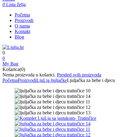
0
Lista želja
Početna
Proizvodi
O nama
Kontakt
Blog
0
0
My Bag
Košarica(0)
Nema proizvoda u košarici.
Pregled svih proizvoda
Početna
Proizvodi
LjuLja ljuljačke
Ljuljačka za bebe i djecu