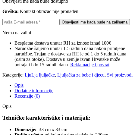
Obavijesti me kada bude dostupno
Greška:
Kontakt obrazac nije pronađen.
Nema na zalihi
Besplatna dostava unutar RH za iznose iznad 100€
Narudžbe šaljemo unutar 1-5 radnih dana nakon primljene
narudžbe. Trajanje dostave za RH je od 1 do 5 radnih dana
(osim za otoke). Dostava u zemlje izvan Hrvatske može
potrajati i do 15 radnih dana.
Reklamacije i povrat
Kategorije:
LjuLja ljuljačke
,
Ljuljačka za bebe i djecu
,
Svi proizvodi
Opis
Dodatne informacije
Recenzije (0)
Opis
Tehničke karakteristike i materijali:
Dimenzije:
33 cm x 33 cm
Duljina užeta:
od kuke do dna sjedala je 230cm