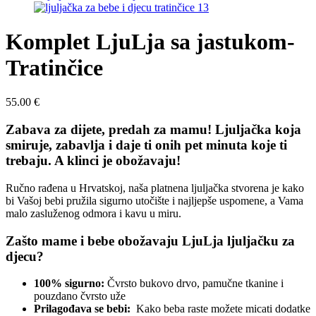
Komplet LjuLja sa jastukom-
Tratinčice
55.00
€
Zabava za dijete, predah za mamu!
Ljuljačka koja
smiruje, zabavlja i daje ti onih pet minuta koje ti
trebaju. A klinci je obožavaju!
Ručno rađena u Hrvatskoj, naša platnena ljuljačka stvorena je kako
bi Vašoj bebi pružila sigurno utočište i najljepše uspomene, a Vama
malo zasluženog odmora i kavu u miru.
Zašto mame i bebe obožavaju LjuLja ljuljačku za
djecu?
100% sigurno:
Čvrsto bukovo drvo, pamučne tkanine i
pouzdano čvrsto uže
Prilagođava se bebi:
Kako beba raste možete micati dodatke