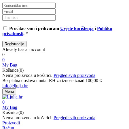
Pročitao sam i prihvaćam
Uvjete korištenja
i
Politiku
privatnosti
.
*
Already has an account
0
0
My Bag
Košarica(0)
Nema proizvoda u košarici.
Pregled svih proizvoda
Besplatna dostava unutar RH za iznose iznad 100,00 €
info@ljulja.hr
Menu
0
My Bag
Košarica(0)
Nema proizvoda u košarici.
Pregled svih proizvoda
Proizvodi
Račun