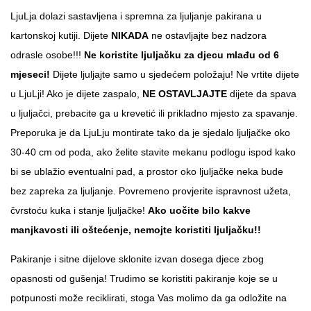
LjuLja dolazi sastavljena i spremna za ljuljanje pakirana u
kartonskoj kutiji. Dijete
NIKADA
ne ostavljajte bez nadzora
odrasle osobe!!!
Ne koristite ljuljačku za djecu mlađu od 6
mjeseci!
Dijete ljuljajte samo u sjedećem položaju! Ne vrtite dijete
u LjuLji! Ako je dijete zaspalo,
NE OSTAVLJAJTE
dijete da spava
u ljuljačci, prebacite ga u krevetić ili prikladno mjesto za spavanje.
Preporuka je da LjuLju montirate tako da je sjedalo ljuljačke oko
30-40 cm od poda, ako želite stavite mekanu podlogu ispod kako
bi se ublažio eventualni pad, a prostor oko ljuljačke neka bude
bez zapreka za ljuljanje. Povremeno provjerite ispravnost užeta,
čvrstoću kuka i stanje ljuljačke!
Ako uočite bilo kakve
manjkavosti ili oštećenje, nemojte koristiti ljuljačku!!
Pakiranje i sitne dijelove sklonite izvan dosega djece zbog
opasnosti od gušenja! Trudimo se koristiti pakiranje koje se u
potpunosti može reciklirati, stoga Vas molimo da ga odložite na