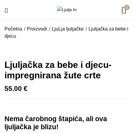
0
Budite prvi koji će recenzirati
Početna
Proizvodi
LjuLja ljuljačke
Ljuljačka za bebe i
“Ljuljačka za bebe i djecu- impregnirana
djecu
žute crte”
Ljuljačka za bebe i djecu-
Vaša adresa e-pošte neće biti objavljena.
Obavezna polja su označena sa
* (obavezno)
impregnirana žute crte
Vaša ocjena
55.00
€
Nema čarobnog štapića, ali ova
ljuljačka je blizu!