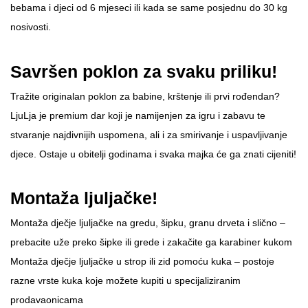
bebama i djeci od 6 mjeseci ili kada se same posjednu do 30 kg
nosivosti.
Savršen poklon za svaku priliku!
Tražite originalan poklon za babine, krštenje ili prvi rođendan?
LjuLja je premium dar koji je namijenjen za igru i zabavu te
stvaranje najdivnijih uspomena, ali i za smirivanje i uspavljivanje
djece. Ostaje u obitelji godinama i svaka majka će ga znati cijeniti!
Montaža ljuljačke!
Montaža dječje ljuljačke na gredu, šipku, granu drveta i slično –
prebacite uže preko šipke ili grede i zakačite ga karabiner kukom
Montaža dječje ljuljačke u strop ili zid pomoću kuka – postoje
razne vrste kuka koje možete kupiti u specijaliziranim
prodavaonicama