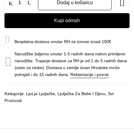
Dodaj u košaricu
za
bebe
i
Kupi odmah
djecu-
impregnirana
žute
Besplatna dostava unutar RH za iznose iznad 100€
crte
količina
Narudžbe šaljemo unutar 1-5 radnih dana nakon primljene
narudžbe. Trajanje dostave za RH je od 1 do 5 radnih dana
(osim za otoke). Dostava u zemlje izvan Hrvatske može
potrajati i do 15 radnih dana.
Reklamacije i povrat
Kategorije:
LjuLja Ljuljačke
,
Ljuljačka Za Bebe I Djecu
,
Svi
Proizvodi