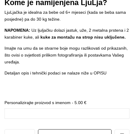
Kome je namijenjena LjuLja?
LjuLjačka je idealna za bebe od 6+ mjeseci (kada se beba sama
posjedne) pa do 30 kg težine.
NAPOMENA:
Uz ljuljačku dolazi jastuk, uže, 2 metalna prstena i 2
karabiner kuke, ali
kuke za montažu na strop nisu uključene.
Imajte na umu da se stvarne boje mogu razlikovati od prikazanih,
što ovisi o svjetlosti prilikom fotografiranja ili postavkama Vašeg
uređaja.
Detaljan opis i tehnički podaci se nalaze niže u OPISU
Personalizirajte proizvod s imenom -
5.00
€
Ljuljačka