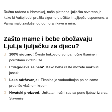
Ručno rađena u Hrvatskoj, naša platnena ljuljačka stvorena je
kako bi Vašoj bebi pružila sigurno utočište i najljepše uspomene, a
Vama malo zasluženog odmora i kavu u miru.
Zašto mame i bebe obožavaju
LjuLja ljuljačku za djecu?
100% sigurno:
Čvrsto bukovo drvo, pamučne tkanine i
pouzdano čvrsto uže
Prilagođava se bebi:
Kako beba raste možete maknuti
jastuk
Lako održavanje:
Tkanina je vodoodbojna pa se samo
prebriše vlažnom krpom
Hrvatski proizvod:
Unikatan, ručni rad sa puno ljubavi iz srca
Slavonije