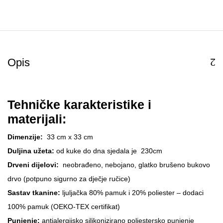
Opis
Tehničke karakteristike i
materijali:
Dimenzije:
33 cm x 33 cm
Duljina užeta:
od kuke do dna sjedala je 230cm
Drveni dijelovi:
neobrađeno, nebojano, glatko brušeno bukovo
drvo (potpuno sigurno za dječje ručice)
Sastav tkanine:
ljuljačka 80% pamuk i 20% poliester – dodaci
100% pamuk (OEKO-TEX certifikat)
Punjenje:
antialergijsko silikonizirano poliestersko punjenje