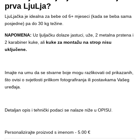
prva LjuLja?
LjuLjačka je idealna za bebe od 6+ mjeseci (kada se beba sama
posjedne) pa do 30 kg težine.
NAPOMENA:
Uz ljuljačku dolaze jastuci, uže, 2 metalna prstena i
2 karabiner kuke, ali
kuke za montažu na strop nisu
uključene.
Imajte na umu da se stvarne boje mogu razlikovati od prikazanih,
što ovisi o svjetlosti prilikom fotografiranja ili postavkama Vašeg
uređaja.
Detaljan opis i tehnički podaci se nalaze niže u OPISU.
Personalizirajte proizvod s imenom -
5.00
€