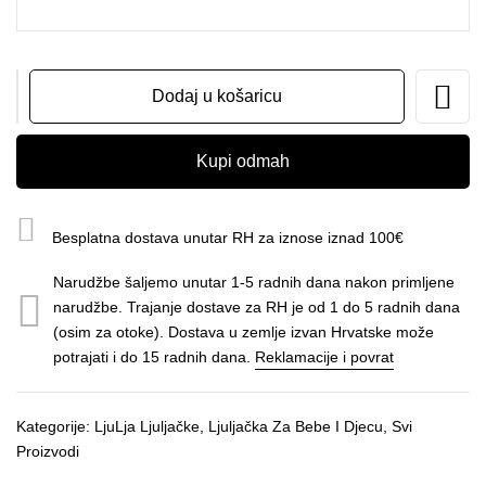
Ljuljačka
Dodaj u košaricu
za
bebe
i
Kupi odmah
djecu
-
Moja
Besplatna dostava unutar RH za iznose iznad 100€
prva
LjuLja
Narudžbe šaljemo unutar 1-5 radnih dana nakon primljene
MIX
narudžbe. Trajanje dostave za RH je od 1 do 5 radnih dana
bež-
(osim za otoke). Dostava u zemlje izvan Hrvatske može
cirkus
potrajati i do 15 radnih dana.
Reklamacije i povrat
količina
Kategorije:
LjuLja Ljuljačke
,
Ljuljačka Za Bebe I Djecu
,
Svi
Proizvodi