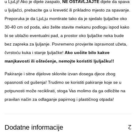
u LjuLji! Ako je dijete zaspalo,
NE OSTAVLJAJTE
dijete da spava
u ljuljačci, prebacite ga u krevetić ili prikladno mjesto za spavanje.
Preporuka je da LjuLju montirate tako da je sjedalo ljuljačke oko
30-40 cm od poda, ako želite stavite mekanu podlogu ispod kako
bi se ublažio eventualni pad, a prostor oko ljuljačke neka bude
bez zapreka za ljuljanje. Povremeno provjerite ispravnost užeta,
čvrstoću kuka i stanje ljuljačke!
Ako uočite bilo kakve
manjkavosti ili oštećenje, nemojte koristiti ljuljačku!!
Pakiranje i sitne dijelove sklonite izvan dosega djece zbog
opasnosti od gušenja! Trudimo se koristiti pakiranje koje se u
potpunosti može reciklirati, stoga Vas molimo da ga odložite na
pravilan način za odlaganje papirnog i plastičnog otpada!
Dodatne informacije