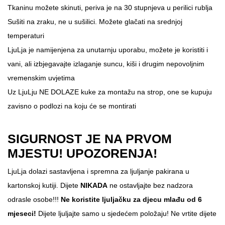
Tkaninu možete skinuti, periva je na 30 stupnjeva u perilici rublja
Sušiti na zraku, ne u sušilici. Možete glačati na srednjoj
temperaturi
LjuLja je namijenjena za unutarnju uporabu, možete je koristiti i
vani, ali izbjegavajte izlaganje suncu, kiši i drugim nepovoljnim
vremenskim uvjetima
Uz LjuLju NE DOLAZE kuke za montažu na strop, one se kupuju
zavisno o podlozi na koju će se montirati
SIGURNOST JE NA PRVOM
MJESTU! UPOZORENJA!
LjuLja dolazi sastavljena i spremna za ljuljanje pakirana u
kartonskoj kutiji. Dijete
NIKADA
ne ostavljajte bez nadzora
odrasle osobe!!!
Ne koristite ljuljačku za djecu mlađu od 6
mjeseci!
Dijete ljuljajte samo u sjedećem položaju! Ne vrtite dijete