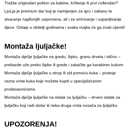
Tražite originalan poklon za babine, krštenje ili prvi rođendan?
LjuLja je premium dar koji je namijenjen za igru i zabavu te
stvaranje najdivnijih uspomena, ali i za smirivanje i uspavljivanje
djece. Ostaje u obitelji godinama i svaka majka će ga znati cijeniti!
Montaža ljuljačke!
Montaža dječje ljuljačke na gredu, šipku, granu drveta i slično –
prebacite uže preko šipke ili grede i zakačite ga karabiner kukom
Montaža dječje ljuljačke u strop ili zid pomoću kuka – postoje
razne vrste kuka koje možete kupiti u specijaliziranim
prodavaonicama
Montaža dječje ljuljačke na stalak za ljuljačku – drveni stalak za
ljuljačku koji radi stolar ili neka druga vrsta nosača za ljuljačku
UPOZORENJA!