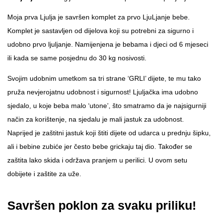
Moja prva Ljulja je savršen komplet za prvo LjuLjanje bebe.
Komplet je sastavljen od dijelova koji su potrebni za sigurno i
udobno prvo ljuljanje. Namijenjena je bebama i djeci od 6 mjeseci
ili kada se same posjednu do 30 kg nosivosti.
Svojim udobnim umetkom sa tri strane ‘GRLI’ dijete, te mu tako
pruža nevjerojatnu udobnost i sigurnost! Ljuljačka ima udobno
sjedalo, u koje beba malo ‘utone’, što smatramo da je najsigurniji
način za korištenje, na sjedalu je mali jastuk za udobnost.
Naprijed je zaštitni jastuk koji štiti dijete od udarca u prednju šipku,
ali i bebine zubiće jer često bebe grickaju taj dio. Također se
zaštita lako skida i održava pranjem u perilici. U ovom setu
dobijete i zaštite za uže.
Savršen poklon za svaku priliku!