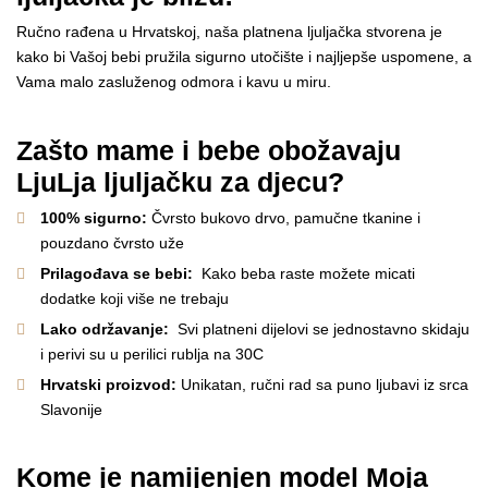
Ručno rađena u Hrvatskoj, naša platnena ljuljačka stvorena je
kako bi Vašoj bebi pružila sigurno utočište i najljepše uspomene, a
Vama malo zasluženog odmora i kavu u miru.
Zašto mame i bebe obožavaju
LjuLja ljuljačku za djecu?
100% sigurno:
Čvrsto bukovo drvo, pamučne tkanine i
pouzdano čvrsto uže
Prilagođava se bebi:
Kako beba raste možete micati
dodatke koji više ne trebaju
Lako održavanje:
Svi platneni dijelovi se jednostavno skidaju
i perivi su u perilici rublja na 30C
Hrvatski proizvod:
Unikatan, ručni rad sa puno ljubavi iz srca
Slavonije
Kome je namijenjen model Moja