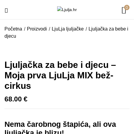
0
Budite prvi koji će recenzirati
Početna
Proizvodi
LjuLja ljuljačke
Ljuljačka za bebe i
“Ljuljačka za bebe i djecu – Moja prva
djecu
LjuLja MIX bež-cirkus”
Ljuljačka za bebe i djecu –
Vaša adresa e-pošte neće biti objavljena.
Obavezna polja su označena sa
* (obavezno)
Moja prva LjuLja MIX bež-
Vaša ocjena
cirkus
68.00
€
Nema čarobnog štapića, ali ova
ljuljačka je blizu!