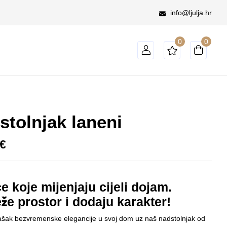
info@ljulja.hr
e recenzirati “Nadstolnjak laneni”
0
0
 objavljena.
Obavezna polja su označena sa
* (obavezno)
stolnjak laneni
€
ce koje mijenjaju cijeli dojam.
že prostor i dodaju karakter!
ašak bezvremenske elegancije u svoj dom uz naš nadstolnjak od