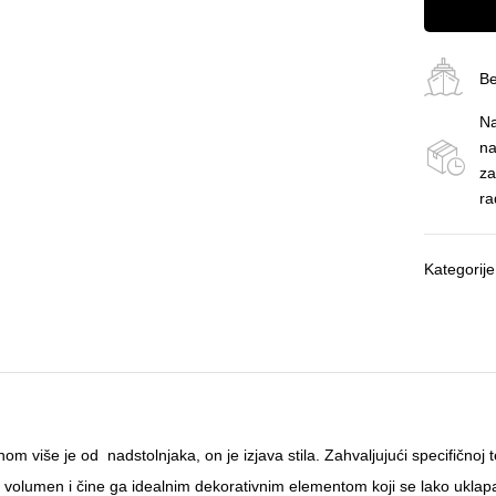
Be
Na
na
za
ra
Kategorij
om više je od nadstolnjaka, on je izjava stila. Zahvaljujući specifičnoj
volumen i čine ga idealnim dekorativnim elementom koji se lako uklapa u 