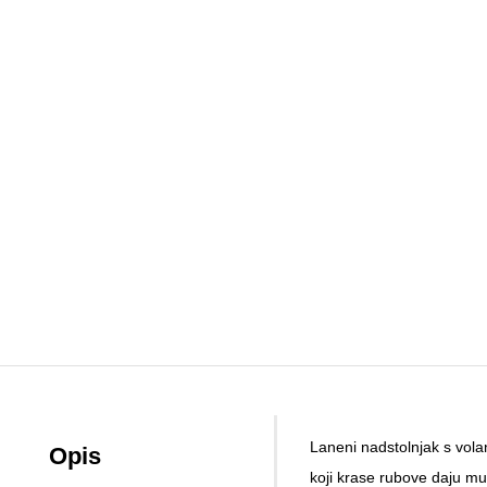
Laneni nadstolnjak s volan
Opis
koji krase rubove daju mu 