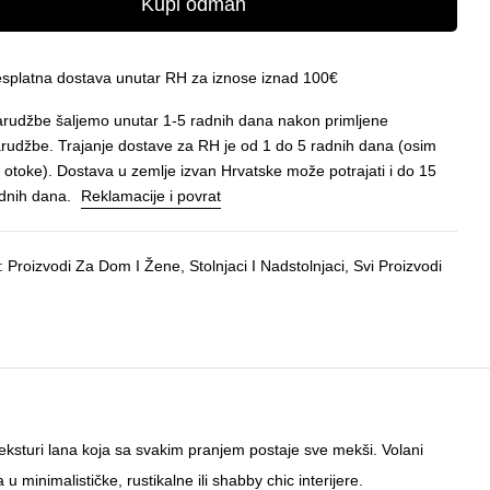
Kupi odmah
splatna dostava unutar RH za iznose iznad 100€
rudžbe šaljemo unutar 1-5 radnih dana nakon primljene
rudžbe. Trajanje dostave za RH je od 1 do 5 radnih dana (osim
 otoke). Dostava u zemlje izvan Hrvatske može potrajati i do 15
dnih dana.
Reklamacije i povrat
e:
Proizvodi Za Dom I Žene
,
Stolnjaci I Nadstolnjaci
,
Svi Proizvodi
 teksturi lana koja sa svakim pranjem postaje sve mekši. Volani
minimalističke, rustikalne ili shabby chic interijere.