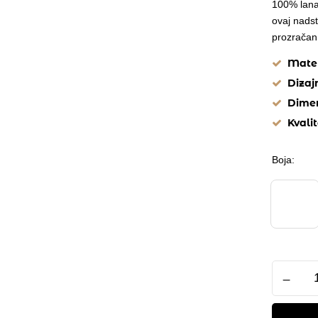
100% lana 
ovaj nads
prozračan 
Mater
Dizaj
Dimen
Kvali
Boja
Nadstolnj
laneni
količina