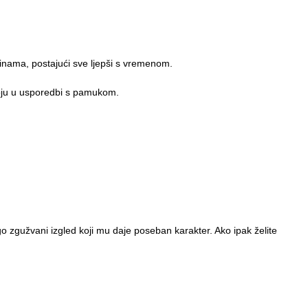
dinama, postajući sve ljepši s vremenom.
zgoju u usporedbi s pamukom.
o zgužvani izgled koji mu daje poseban karakter. Ako ipak želite