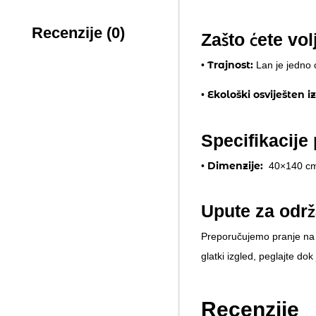
Recenzije (0)
Zašto ćete vol
Trajnost:
•
Lan je jedno o
Ekološki osviješten i
•
Specifikacije
Dimenzije:
•
40×140 c
Upute za održ
Preporučujemo pranje na 4
glatki izgled, peglajte dok
Recenzije