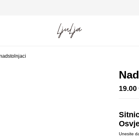
Budite prvi koji ć
Vaša adresa e-pošte neće biti
Vaša ocjena
 nadstolnjaci
Nad
19.00
Sitni
Osvje
Unesite d