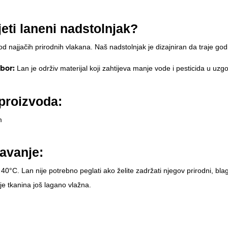
jeti laneni nadstolnjak?
d najjačih prirodnih vlakana. Naš nadstolnjak je dizajniran da traje go
zbor:
Lan je održiv materijal koji zahtijeva manje vode i pesticida u u
 proizvoda:
m
avanje:
0°C. Lan nije potrebno peglati ako želite zadržati njegov prirodni, blag
 je tkanina još lagano vlažna.