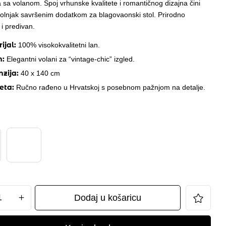
sa volanom. Spoj vrhunske kvalitete i romantičnog dizajna čini
tolnjak savršenim dodatkom za blagovaonski stol. Prirodno
i predivan.
ijal:
100% visokokvalitetni lan.
n:
Elegantni volani za “vintage-chic” izgled.
zija:
40 x 140 cm
teta:
Ručno rađeno u Hrvatskoj s posebnom pažnjom na detalje.
ak
Dodaj u košaricu