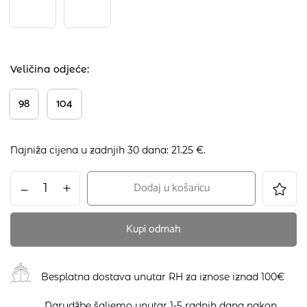
Veličina odjeće
98
104
Najniža cijena u zadnjih 30 dana:
21.25
€
.
Dodaj u košaricu
Kupi odmah
Besplatna dostava unutar RH za iznose iznad 100€
Narudžbe šaljemo unutar 1-5 radnih dana nakon