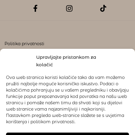
Politika privatnosti
Uvjeti korištenja
Upravljajte pristankom za
Kolačići
kolačić
Ova web stranica koristi kolačiće tako da vam možemo
pružiti najbolje moguće korisničko iskustvo. Podaci o
Plaćanje
kolačićima pohranjuju se u vašem pregledniku i obavljaju
Reklamacije i povrat
funkcije poput prepoznavanja kod povratka na našu web
stranicu i pomaže našem timu da shvati koji su dijelovi
Dostava
web stranice vama najzanimljiviji i najkorisniji.
Nastavkom pregleda web-stranice slažete se s uvjetima
korištenja i politikom privatnosti.
© 2025
Ljulja.hr.
Sva prava pridržana.