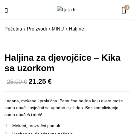
0
Početna
Proizvodi
MINU
Haljine
Haljina za djevojčice – Kika
sa uzorkom
21.25
€
25.00
€
Lagana, mekana i praktična. Pamučna haljina koju dijete može
samo obući i osjećati se ugodno cijeli dan. Bez kompliciranja –
samo obučeš i ideš!
Mekani, prozračni pamuk