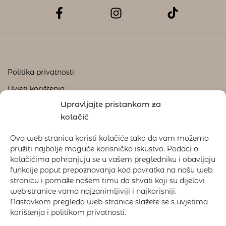
Politika privatnosti
Uvjeti korištenja
Upravljajte pristankom za
Kolačići
kolačić
Ova web stranica koristi kolačiće tako da vam možemo
Plaćanje
pružiti najbolje moguće korisničko iskustvo. Podaci o
Reklamacije i povrat
kolačićima pohranjuju se u vašem pregledniku i obavljaju
funkcije poput prepoznavanja kod povratka na našu web
Dostava
stranicu i pomaže našem timu da shvati koji su dijelovi
web stranice vama najzanimljiviji i najkorisniji.
Nastavkom pregleda web-stranice slažete se s uvjetima
korištenja i politikom privatnosti.
© 2025
Ljulja.hr.
Sva prava pridržana.