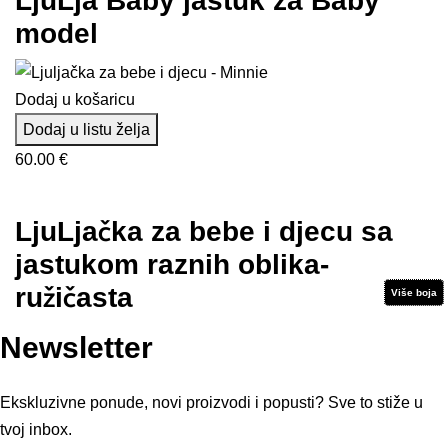
LjuLja Baby jastuk za Baby
19.00 €
model
do
24.00 €
Dodaj u košaricu
Dodaj u listu želja
60.00
€
LjuLjačka za bebe i djecu sa
jastukom raznih oblika-
ružičasta
Više boja
Više boja
Više boja
Više boja
Više boja
Više boja
Newsletter
Ekskluzivne ponude, novi proizvodi i popusti? Sve to stiže u
tvoj inbox.