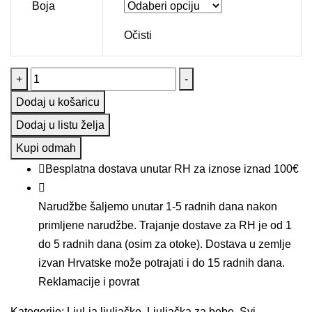
Boja
Očisti
LjuLjačka
+
-
za
Dodaj u košaricu
bebe
Dodaj u listu želja
-
Kupi odmah
bez
Besplatna dostava unutar RH za iznose iznad 100€
jastuka
količina
Narudžbe šaljemo unutar 1-5 radnih dana nakon
primljene narudžbe. Trajanje dostave za RH je od 1
do 5 radnih dana (osim za otoke). Dostava u zemlje
izvan Hrvatske može potrajati i do 15 radnih dana.
Reklamacije i povrat
Kategorije:
LjuLja ljuljačke
,
Ljuljačka za bebe
,
Svi