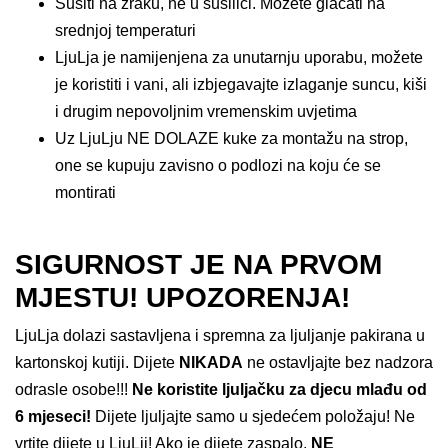
Sušiti na zraku, ne u sušilici. Možete glačati na
srednjoj temperaturi
LjuLja je namijenjena za unutarnju uporabu, možete
je koristiti i vani, ali izbjegavajte izlaganje suncu, kiši
i drugim nepovoljnim vremenskim uvjetima
Uz LjuLju NE DOLAZE kuke za montažu na strop,
one se kupuju zavisno o podlozi na koju će se
montirati
SIGURNOST JE NA PRVOM
MJESTU! UPOZORENJA!
LjuLja dolazi sastavljena i spremna za ljuljanje pakirana u
kartonskoj kutiji. Dijete
NIKADA
ne ostavljajte bez nadzora
odrasle osobe!!!
Ne koristite ljuljačku za djecu mlađu od
6 mjeseci!
Dijete ljuljajte samo u sjedećem položaju! Ne
vrtite dijete u LjuLji! Ako je dijete zaspalo,
NE