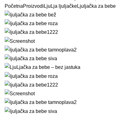
Početna
Proizvodi
LjuLja ljuljačke
Ljuljačka za bebe