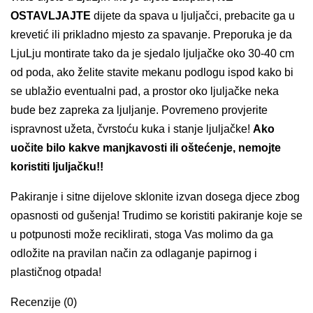
OSTAVLJAJTE
dijete da spava u ljuljačci, prebacite ga u
krevetić ili prikladno mjesto za spavanje. Preporuka je da
LjuLju montirate tako da je sjedalo ljuljačke oko 30-40 cm
od poda, ako želite stavite mekanu podlogu ispod kako bi
se ublažio eventualni pad, a prostor oko ljuljačke neka
bude bez zapreka za ljuljanje. Povremeno provjerite
ispravnost užeta, čvrstoću kuka i stanje ljuljačke!
Ako
uočite bilo kakve manjkavosti ili oštećenje, nemojte
koristiti ljuljačku!!
Pakiranje i sitne dijelove sklonite izvan dosega djece zbog
opasnosti od gušenja! Trudimo se koristiti pakiranje koje se
u potpunosti može reciklirati, stoga Vas molimo da ga
odložite na pravilan način za odlaganje papirnog i
plastičnog otpada!
Recenzije (0)