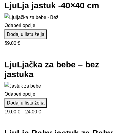
LjuLja jastuk -40×40 cm
10.00 €
do
15.00 €
Odaberi opcije
Dodaj u listu želja
59.00
€
LjuLjačka za bebe – bez
jastuka
Odaberi opcije
Dodaj u listu želja
Raspon
19.00
€
–
24.00
€
cijena:
od