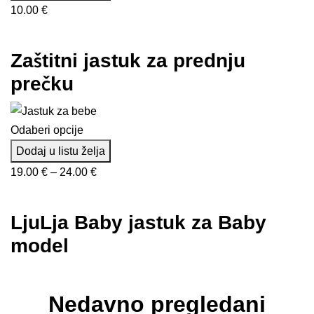
10.00
€
Zaštitni jastuk za prednju
prečku
Odaberi opcije
Dodaj u listu želja
Raspon
19.00
€
–
24.00
€
cijena:
od
LjuLja Baby jastuk za Baby
19.00 €
model
do
24.00 €
Nedavno pregledani