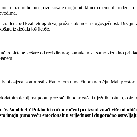
upne u raznim bojama, ove košare mogu biti ključni element uređenja dječj
izvodima.
 Izrađena od kvalitetnog drva, pruža stabilnost i dugovječnost. Dizajniral
košara izgledala još ljepše.
 Ručno pletene košare od recikliranog pamuka nisu samo vizualno privlačne
lanetu.
ju bebi osjećaj sigurnosti sličan onom u majčinom naručju. Mali prostor p
odatnim detaljima poput prozračnih pokrivača i nježnih jastuka, osigu
t, u Vašu obitelj? Pokloniti ručno rađeni proizvod znači više od ob
 često imaju puno veću emocionalnu vrijednost i dugoročno ostavlj