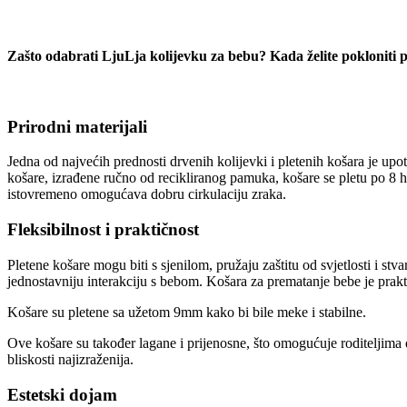
Zašto odabrati LjuLja kolijevku za bebu? Kada želite pokloniti pr
Prirodni materijali
Jedna od najvećih prednosti drvenih kolijevki i pletenih košara je upotr
košare, izrađene ručno od recikliranog pamuka, košare se pletu po 8 h
istovremeno omogućava dobru cirkulaciju zraka.
Fleksibilnost i praktičnost
Pletene košare mogu biti s sjenilom, pružaju zaštitu od svjetlosti i st
jednostavniju interakciju s bebom. Košara za prematanje bebe je prak
Košare su pletene sa užetom 9mm kako bi bile meke i stabilne.
Ove košare su također lagane i prijenosne, što omogućuje roditeljima 
bliskosti najizraženija.
Estetski dojam