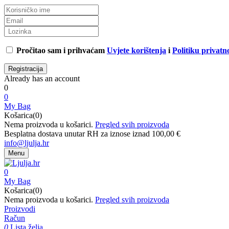
Pročitao sam i prihvaćam
Uvjete korištenja
i
Politiku privatno
Already has an account
0
0
My Bag
Košarica(0)
Nema proizvoda u košarici.
Pregled svih proizvoda
Besplatna dostava unutar RH za iznose iznad 100,00 €
info@ljulja.hr
Menu
0
My Bag
Košarica(0)
Nema proizvoda u košarici.
Pregled svih proizvoda
Proizvodi
Račun
0
Lista želja