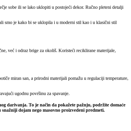
e sobe ili se lako uklopiti u postojeći dekor. Ručno pleteni detalji
i smo je kako bi se uklopila i u moderni stil kao i u klasični stil
, već i odraz brige za okoliš. Koristeći reciklirane materijale,
otiče miran san, a prirodni materijali pomažu u regulaciji temperature,
ravajući ugodnu površinu za spavanje.
ičnog darivanja. To je način da pokažete pažnju, podržite domaće
aju snažniji dojam nego masovno proizvedeni predmeti.