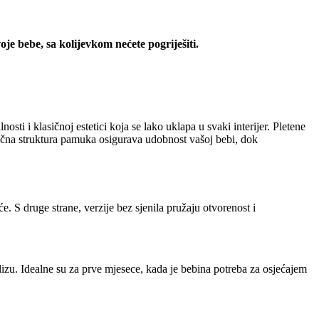
je bebe, sa kolijevkom nećete pogriješiti.
osti i klasičnoj estetici koja se lako uklapa u svaki interijer. Pletene
zračna struktura pamuka osigurava udobnost vašoj bebi, dok
e. S druge strane, verzije bez sjenila pružaju otvorenost i
lizu. Idealne su za prve mjesece, kada je bebina potreba za osjećajem