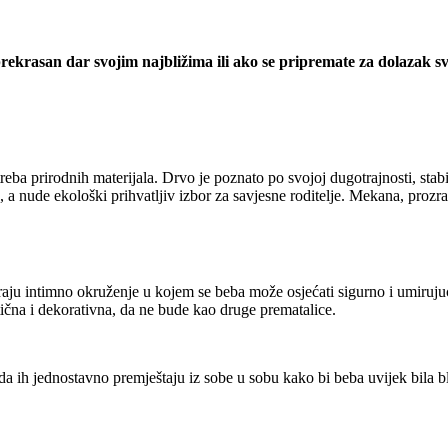
ekrasan dar svojim najbližima ili ako se pripremate za dolazak svo
eba prirodnih materijala. Drvo je poznato po svojoj dugotrajnosti, stabiln
, a nude ekološki prihvatljiv izbor za savjesne roditelje. Mekana, pro
varaju intimno okruženje u kojem se beba može osjećati sigurno i umirujuć
tična i dekorativna, da ne bude kao druge prematalice.
da ih jednostavno premještaju iz sobe u sobu kako bi beba uvijek bila b