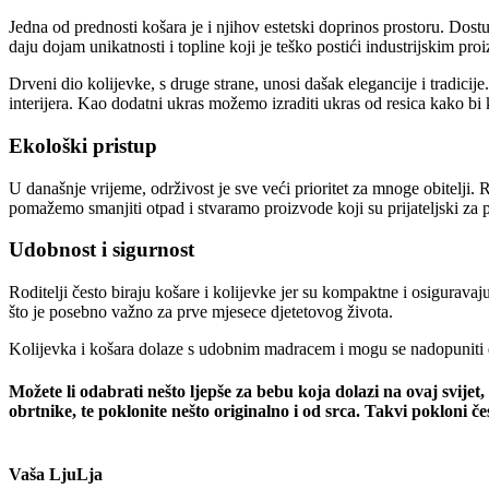
Jedna od prednosti košara je i njihov estetski doprinos prostoru. Dost
daju dojam unikatnosti i topline koji je teško postići industrijskim pro
Drveni dio kolijevke, s druge strane, unosi dašak elegancije i tradicije.
interijera. Kao dodatni ukras možemo izraditi ukras od resica kako bi 
Ekološki pristup
U današnje vrijeme, održivost je sve veći prioritet za mnoge obitelji.
pomažemo smanjiti otpad i stvaramo proizvode koji su prijateljski za p
Udobnost i sigurnost
Roditelji često biraju košare i kolijevke jer su kompaktne i osigurava
što je posebno važno za prve mjesece djetetovog života.
Kolijevka i košara dolaze s udobnim madracem i mogu se nadopuniti d
Možete li odabrati nešto ljepše za bebu koja dolazi na ovaj svije
obrtnike, te poklonite nešto originalno i od srca. Takvi pokloni
Vaša LjuLja