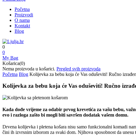
Početna
Proizvodi
O nama
Kontakt
Blog
0
0
My Bag
Košarica(0)
Nema proizvoda u košarici.
Pregled svih proizvoda
Početna
Blog
Kolijevka za bebu koja će Vas oduševiti! Ručno izrađen
Kolijevka za bebu koja će Vas oduševiti! Ručno izrađ
Kada dođe vrijeme za odabir prvog krevetića za vašu bebu, važnost
evo i razloga zašto bi mogli biti savršen dodatak vašem domu.
Drvena kolijevka i pletena košara nisu samo funkcionalni komadi namješ
čini ih izvrsnim izborom za svaki dom. Njihova sposobnost da unesu t