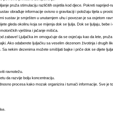
ljanje pruža stimulaciju različitih osjetila kod djece. Pokreti naprijed
stav obrađuje informacije ovisno o gravitaciji i položaju tijela u pros
ularni sustav je smješten u unutarnjem uhu i povezan je sa osjetom ravn
te gleda okolinu koja se mijenja dok se ljulja. Dok se ljuljaju, bebe i d
motoričkih vještina i jačanje mišića.
e od zabave! Ljuljačka im omogućuje da se osjećaju kao da lete, pruž
 i bajki. Ako odaberete ljuljačku sa veselim dezenom životinja i drugih 
e. Sa nekim dezenima možete smišljati bajke i priče dok se dijete ljulja
iti ravnotežu.
tu da razvije bolju koncentraciju.
nosno procesa kako mozak organizira i tumači informacije. Sve je t
ike.