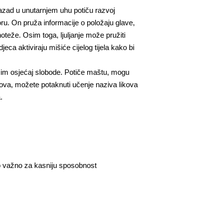
-nazad u unutarnjem uhu potiču razvoj
toru. On pruža informacije o položaju glave,
oteže. Osim toga, ljuljanje može pružiti
jeca aktiviraju mišiće cijelog tijela kako bi
a im osjećaj slobode. Potiče maštu, mogu
likova, možete potaknuti učenje naziva likova
.
o važno za kasniju sposobnost