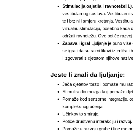
Stimulacija osjetila i ravnoteže!
Lju
vestibularnog sustava. Vestibularni su
te i brzini i smjeru kretanja. Vestib
vizualnu stimulaciju, posebno kada dije
održali ravnotežu. Ovo potiče razvoj 
Zabava i igra!
Ljuljanje je puno viš
se igrati da su razni likovi iz crtića
i izgovarati s djetetom njihove naziv
Jeste li znali da ljuljanje:
Jača djetetov torzo i pomaže mu razv
Stimulira dio mozga koji pomaže djete
Pomaže kod senzorne integracije, od
kompleksnog učenja.
Učinkovito smiruje.
Potiče društvenu interakciju i razvoj.
Pomaže u razvoju grube i fine motor