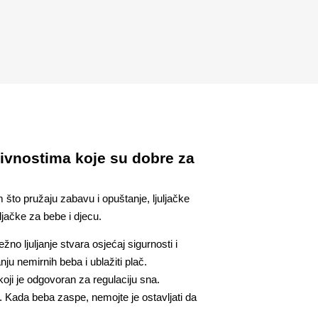
ktivnostima koje su dobre za
što pružaju zabavu i opuštanje, ljuljačke
ljačke za bebe i djecu.
žno ljuljanje stvara osjećaj sigurnosti i
u nemirnih beba i ublažiti plač.
koji je odgovoran za regulaciju sna.
a. Kada beba zaspe, nemojte je ostavljati da