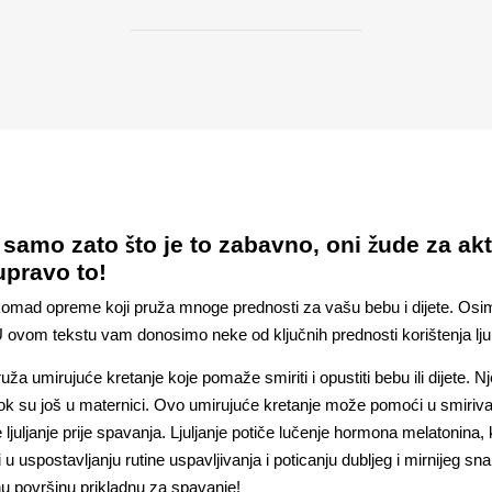
ne samo zato što je to zabavno, oni žude za a
 upravo to!
 komad opreme koji pruža mnoge prednosti za vašu bebu i dijete. Osim 
 U ovom tekstu vam donosimo neke od ključnih prednosti korištenja lju
uža umirujuće kretanje koje pomaže smiriti i opustiti bebu ili dijete. Nje
dok su još u maternici. Ovo umirujuće kretanje može pomoći u smirivanj
juljanje prije spavanja. Ljuljanje potiče lučenje hormona melatonina, 
u uspostavljanju rutine uspavljivanja i poticanju dubljeg i mirnijeg sn
vnu površinu prikladnu za spavanje!