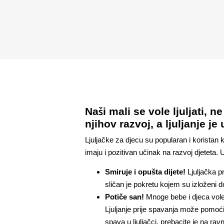
Naši mali se vole ljuljati, 
njihov razvoj, a ljuljanje je
Ljuljačke za djecu su popularan i koristan
imaju i pozitivan učinak na razvoj djeteta.
Smiruje i opušta dijete!
Ljuljačka pr
sličan je pokretu kojem su izloženi 
Potiče san!
Mnoge bebe i djeca vole l
Ljuljanje prije spavanja može pomoći 
spava u ljuljačci, prebacite je na ra