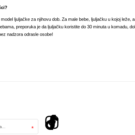
čci?
 model ljuljačke za njihovu dob. Za male bebe, ljuljačku u kojoj leže,
 bebama, preporuka je da ljuljačku koristite do 30 minuta u komadu, 
e bez nadzora odrasle osobe!