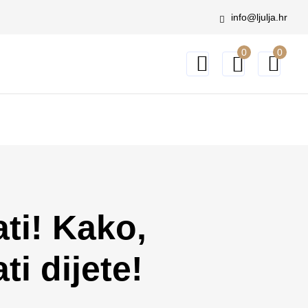
info@ljulja.hr
0
0
ati! Kako,
ati dijete!