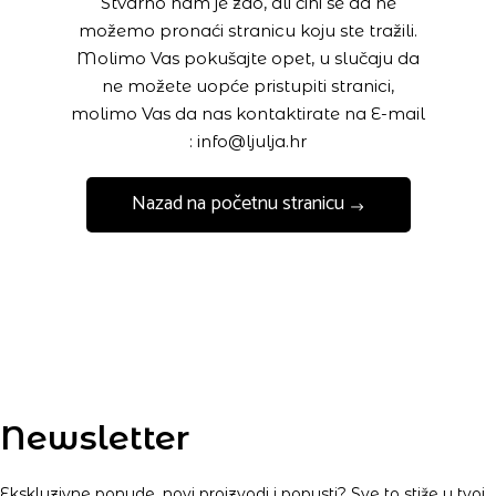
Stvarno nam je žao, ali čini se da ne
možemo pronaći stranicu koju ste tražili.
Molimo Vas pokušajte opet, u slučaju da
ne možete uopće pristupiti stranici,
molimo Vas da nas kontaktirate na E-mail
: info@ljulja.hr
Nazad na početnu stranicu
Newsletter
Ekskluzivne ponude, novi proizvodi i popusti? Sve to stiže u tvoj