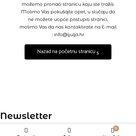
možemo pronaći stranicu koju ste tražili.
Molimo Vas pokušajte opet, u slučaju da
ne možete uopće pristupiti stranici,
molimo Vas da nas kontaktirate na E-mail
: info@ljulja.hr
Nazad na početnu stranicu
Newsletter
0
Ekskluzivne ponude, novi proizvodi i popusti? Sve to stiže u tvoj