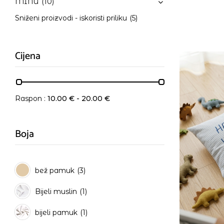
MINU
(10)
Sniženi proizvodi - iskoristi priliku
(5)
Cijena
Raspon :
10.00
€
-
20.00
€
Boja
bež pamuk
(3)
Bijeli muslin
(1)
bijeli pamuk
(1)