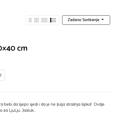
Zadano Sortiranje
40×40 cm
a bebi da lijepo sjedi i da je ne žulja stražnja šipka! Ovdje
a za LjuLju. Jastuk…