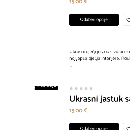
15.00
€
Odaberi opcije
Ukrasni dječji jastuk s volan
najljepše dječje interijere. 
…
Više boja
Ukrasni jastuk 
15.00
€
Odaberi opcije