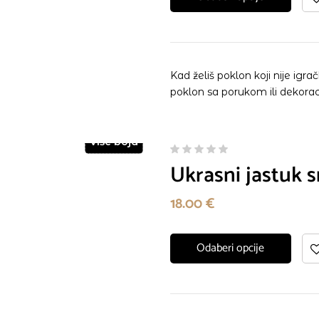
Kad želiš poklon koji nije igra
poklon sa porukom ili dekoracij
Više boja
Ukrasni jastuk s
18.00
€
Odaberi opcije