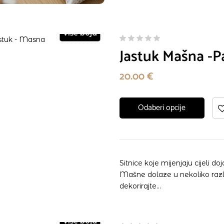
Više boja
Jastuk Mašna -
20.00
€
Odaberi opcije
Sitnice koje mijenjaju cijeli d
Mašne dolaze u nekoliko različ
dekorirajte…
Više boja