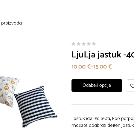
8 proizvoda
LjuLja jastuk -
10.00
€
–
15.00
€
Odaberi opcije
Jastuk ide iza leđa, kao potpor
možete odabrati dezen jastuk