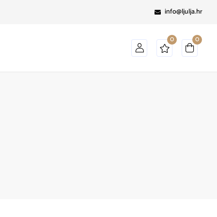
info@ljulja.hr
0
0