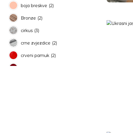
boja breskve
(2)
Bronze
(2)
cirkus
(3)
crne zvjezdice
(2)
crveni pamuk
(2)
crveni pliš
(2)
crveni saten
(2)
crveni točkice
(2)
CRVENO BIJLE KOCKICE
(1)
cvjetni
(2)
dark gray
(2)