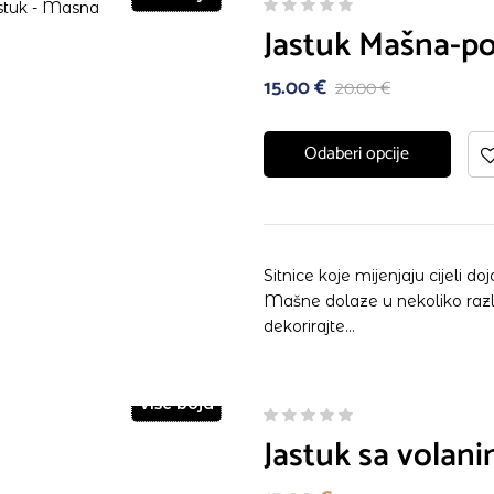
Jastuk Mašna-po
15.00
€
20.00
€
Odaberi opcije
Sitnice koje mijenjaju cijeli d
Mašne dolaze u nekoliko različ
dekorirajte…
Više boja
Jastuk sa volan