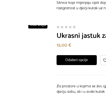
Sitnice koje mijenjaju cijeli d
razigranost u dječji kutak uz 
Više boja
Ukrasni jastuk za
15.00
€
Odaberi opcije
Za prostore u kojima se živi, i
dječju sobu, ali i u svaki ku