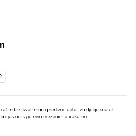
om
ažite brz, kvalitetan i predivan detalj za dječju sobu ili
učni jastuci s gotovim vezenim porukama…