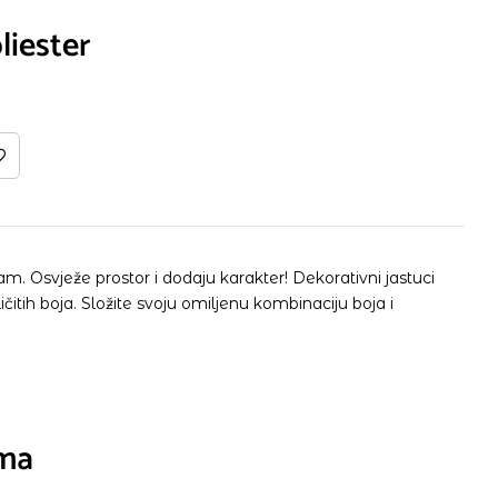
liester
ojam. Osvježe prostor i dodaju karakter! Dekorativni jastuci
itih boja. Složite svoju omiljenu kombinaciju boja i
ima